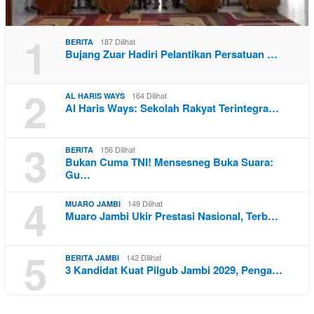
1
187 Dilihat
BERITA
Bujang Zuar Hadiri Pelantikan Persatuan …
2
164 Dilihat
AL HARIS WAYS
Al Haris Ways: Sekolah Rakyat Terintegra…
3
156 Dilihat
BERITA
Bukan Cuma TNI! Mensesneg Buka Suara:
Gu…
4
149 Dilihat
MUARO JAMBI
Muaro Jambi Ukir Prestasi Nasional, Terb…
5
142 Dilihat
BERITA JAMBI
3 Kandidat Kuat Pilgub Jambi 2029, Penga…