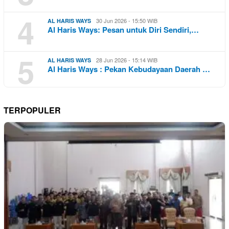
4
30 Jun 2026 - 15:50 WIB
AL HARIS WAYS
Al Haris Ways: Pesan untuk Diri Sendiri,…
5
28 Jun 2026 - 15:14 WIB
AL HARIS WAYS
Al Haris Ways : Pekan Kebudayaan Daerah …
TERPOPULER