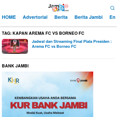
Loncat
Menu
ke
Mobile
HOME
Advertorial
Berita
Berita Jambi
Ent
konten
TAG:
KAPAN AREMA FC VS BORNEO FC
Jadwal dan Streaming Final Piala Presiden :
Arema FC vs Borneo FC
BANK JAMBI