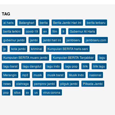
TAG
al haris
Batanghari
berita
Berita Jambi Hari Ini
berita terbaru
berita terkini
covid-19
en
film
fr
Gubernur Al Haris
gubernur jambi
jambi
jambi hari ini
jambiseru
jambiseru.com
jp
kota jambi
kriminal
Kumpulan BERITA haris-sani
Kumpulan BERITA muaro jambi
Kumpulan BERITA Tanjabbar
lagu
lagu barat
lagu dangdut
lagu indo
lagu pop
lirik
lirik lagu
Merangin
mp3
musik
musik barat
Musik Indo
nasional
news
olahraga
pemprov jambi
pilgub jambi
Pilkada Jambi
pop
situs
sv
us
virus corona