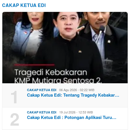
CAKAP KETUA EDI
1
06 Agu 2026 - 02:22 WIB
CAKAP KETUA EDI
Cakap Ketua Edi: Tentang Tragedy Kebakar…
2
19 Jul 2026 - 12:53 WIB
CAKAP KETUA EDI
Cakap Ketua Edi : Potongan Aplikasi Turu…