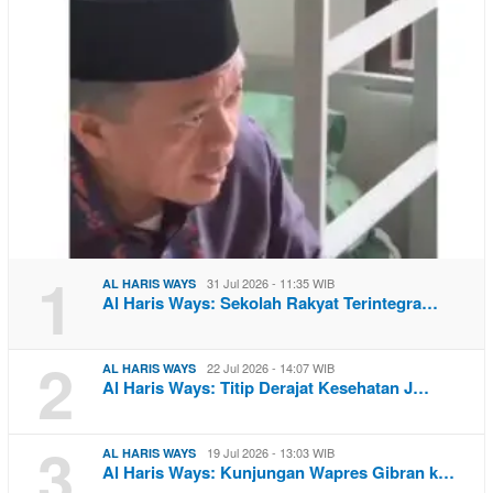
1
31 Jul 2026 - 11:35 WIB
AL HARIS WAYS
Al Haris Ways: Sekolah Rakyat Terintegra…
2
22 Jul 2026 - 14:07 WIB
AL HARIS WAYS
Al Haris Ways: Titip Derajat Kesehatan J…
3
19 Jul 2026 - 13:03 WIB
AL HARIS WAYS
Al Haris Ways: Kunjungan Wapres Gibran k…