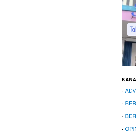
KANA
-
ADV
-
BER
-
BER
-
OPI