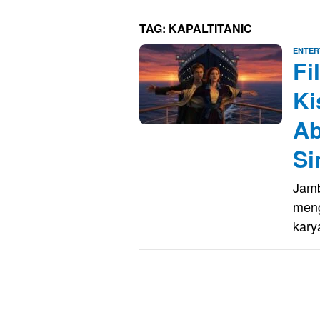
TAG:
KAPALTITANIC
ENTER
Fi
Ki
Ab
Si
Jamb
meng
kar