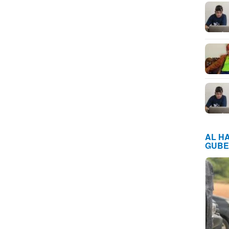
AL H
GUBE