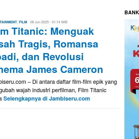
BANK
,
Evo
08 Jun 2025 - 01:14 WIB
TAINMENT
FILM
lm Titanic: Menguak
Kusnady
sah Tragis, Romansa
adi, dan Revolusi
nema James Cameron
iseru.com – Di antara daftar film-film epik yang
ubah wajah industri perfilman, Film Titanic
ya
Selengkapnya di Jambiseru.com