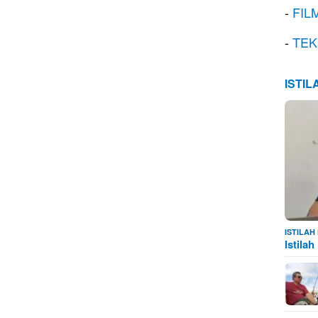
-
FIL
-
TEK
ISTI
ISTILA
Istila