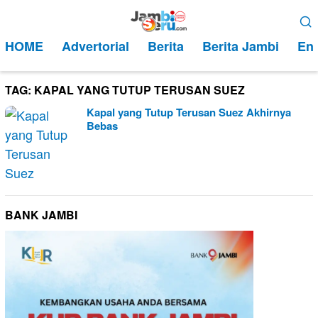
Loncat
Menu
ke
Mobile
HOME
Advertorial
Berita
Berita Jambi
Ent
konten
TAG:
KAPAL YANG TUTUP TERUSAN SUEZ
Kapal yang Tutup Terusan Suez Akhirnya
Bebas
BANK JAMBI