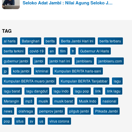
Seloko Adat Jambi : Nilai Agung Seloko J…
TAG
al haris
Batanghari
berita
Berita Jambi Hari Ini
berita terbaru
berita terkini
covid-19
en
film
fr
Gubernur Al Haris
gubernur jambi
jambi
jambi hari ini
jambiseru
jambiseru.com
jp
kota jambi
kriminal
Kumpulan BERITA haris-sani
Kumpulan BERITA muaro jambi
Kumpulan BERITA Tanjabbar
lagu
lagu barat
lagu dangdut
lagu indo
lagu pop
lirik
lirik lagu
Merangin
mp3
musik
musik barat
Musik Indo
nasional
news
olahraga
pemprov jambi
pilgub jambi
Pilkada Jambi
pop
situs
sv
us
virus corona