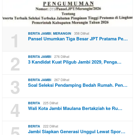
1
,
358 Dilihat
BERITA JAMBI
MERANGIN
Pansel Umumkan Tiga Besar JPT Pratama Pe…
2
276 Dilihat
BERITA JAMBI
3 Kandidat Kuat Pilgub Jambi 2029, Penga…
3
267 Dilihat
BERITA JAMBI
Soal Seleksi Pendamping Bedah Rumah. Pen…
4
225 Dilihat
BERITA
Wali Kota Jambi Maulana Bertakziah ke Ru…
5
222 Dilihat
BERITA
Jambi Siapkan Generasi Unggul Lewat Spor…