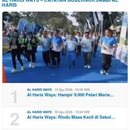
HARIS
1
10 Agu 2026 - 03:08 WIB
AL HARIS WAYS
Al Haris Ways: Hampir 9.000 Pelari Meria…
2
09 Agu 2026 - 15:24 WIB
AL HARIS WAYS
Al Haris Ways: Rindu Masa Kecil di Sekol…