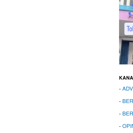
KANA
-
ADV
-
BER
-
BER
-
OPI