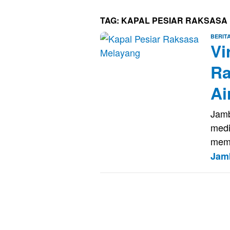
TAG:
KAPAL PESIAR RAKSASA
BERIT
Vi
Ra
Ai
Jamb
medi
memp
Jam