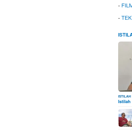
-
FIL
-
TEK
ISTI
ISTILA
Istila