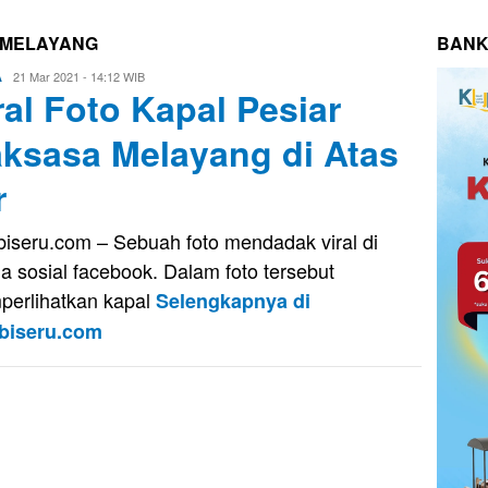
 MELAYANG
BANK
Eri
21 Mar 2021 - 14:12 WIB
A
ral Foto Kapal Pesiar
Saputra
ksasa Melayang di Atas
r
iseru.com – Sebuah foto mendadak viral di
a sosial facebook. Dalam foto tersebut
erlihatkan kapal
Selengkapnya di
biseru.com