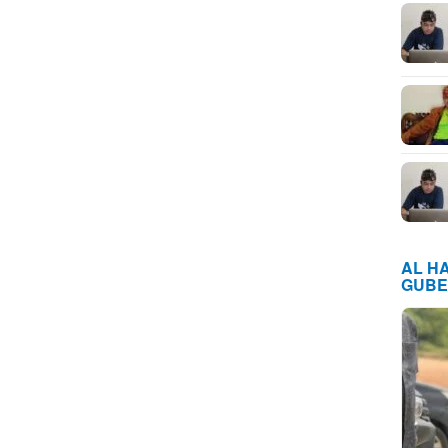
AL H
GUBE