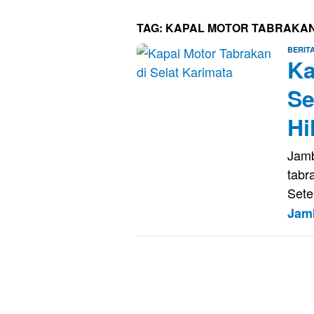
TAG:
KAPAL MOTOR TABRAKA
BERIT
Ka
Se
Hi
Jamb
tabr
Sete
Jam