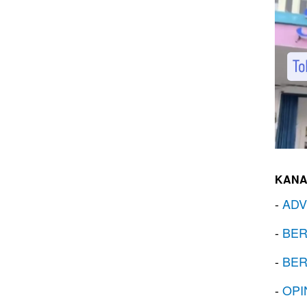
KANA
-
ADV
-
BER
-
BER
-
OPI