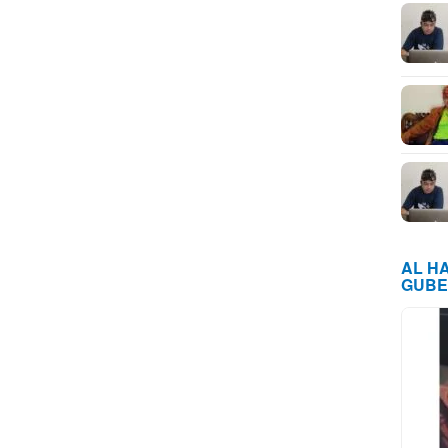
AL H
GUBE