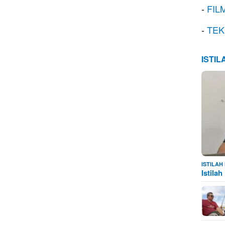
-
FIL
-
TEK
ISTI
ISTILA
Istila