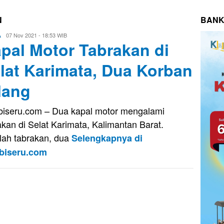
N
BANK
Eri
07 Nov 2021 - 18:53 WIB
A
pal Motor Tabrakan di
Saputra
lat Karimata, Dua Korban
lang
iseru.com – Dua kapal motor mengalami
akan di Selat Karimata, Kalimantan Barat.
lah tabrakan, dua
Selengkapnya di
biseru.com