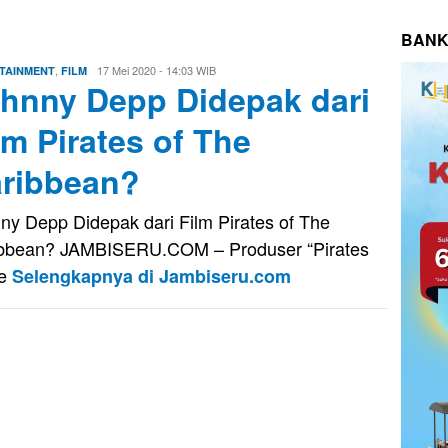
BANK
,
Eri
17 Mei 2020 - 14:03 WIB
TAINMENT
FILM
hnny Depp Didepak dari
Saputra
lm Pirates of The
ribbean?
ny Depp Didepak dari Film Pirates of The
bbean? JAMBISERU.COM – Produser “Pirates
he
Selengkapnya di Jambiseru.com