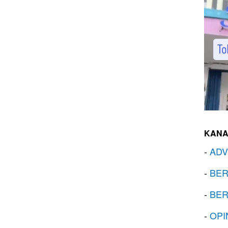
KANA
-
ADV
-
BER
-
BER
-
OPI