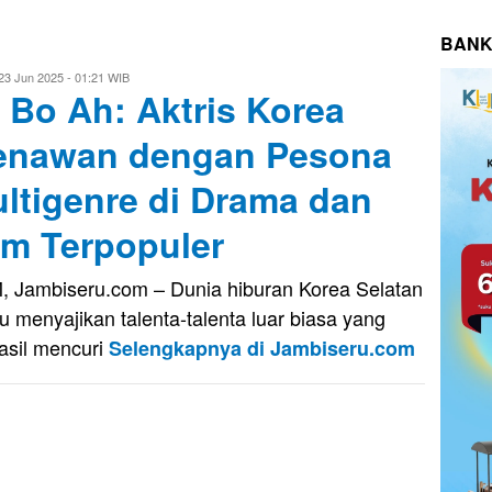
BANK
vo
23 Jun 2025 - 01:21 WIB
 Bo Ah: Aktris Korea
usnady
nawan dengan Pesona
ltigenre di Drama dan
lm Terpopuler
, Jambiseru.com – Dunia hiburan Korea Selatan
lu menyajikan talenta-talenta luar biasa yang
asil mencuri
Selengkapnya di Jambiseru.com