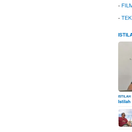
-
FIL
-
TEK
ISTI
ISTILA
Istila