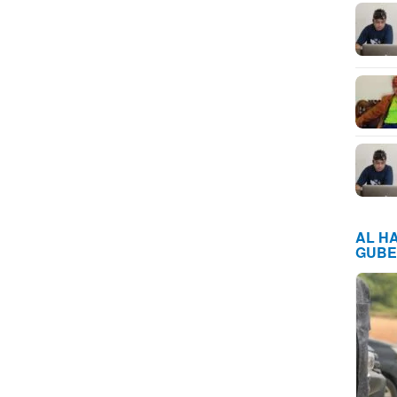
AL H
GUBE