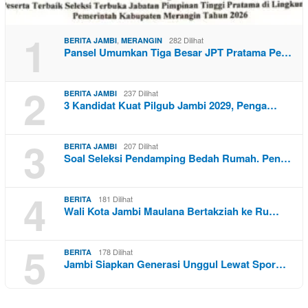
1
,
282 Dilihat
BERITA JAMBI
MERANGIN
Pansel Umumkan Tiga Besar JPT Pratama Pe…
2
237 Dilihat
BERITA JAMBI
3 Kandidat Kuat Pilgub Jambi 2029, Penga…
3
207 Dilihat
BERITA JAMBI
Soal Seleksi Pendamping Bedah Rumah. Pen…
4
181 Dilihat
BERITA
Wali Kota Jambi Maulana Bertakziah ke Ru…
5
178 Dilihat
BERITA
Jambi Siapkan Generasi Unggul Lewat Spor…