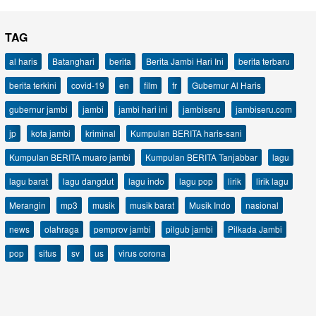
TAG
al haris
Batanghari
berita
Berita Jambi Hari Ini
berita terbaru
berita terkini
covid-19
en
film
fr
Gubernur Al Haris
gubernur jambi
jambi
jambi hari ini
jambiseru
jambiseru.com
jp
kota jambi
kriminal
Kumpulan BERITA haris-sani
Kumpulan BERITA muaro jambi
Kumpulan BERITA Tanjabbar
lagu
lagu barat
lagu dangdut
lagu indo
lagu pop
lirik
lirik lagu
Merangin
mp3
musik
musik barat
Musik Indo
nasional
news
olahraga
pemprov jambi
pilgub jambi
Pilkada Jambi
pop
situs
sv
us
virus corona