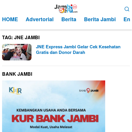
Loncat
Menu
ke
Mobile
HOME
Advertorial
Berita
Berita Jambi
Ent
konten
TAG:
JNE JAMBI
JNE Express Jambi Gelar Cek Kesehatan
Gratis dan Donor Darah
BANK JAMBI