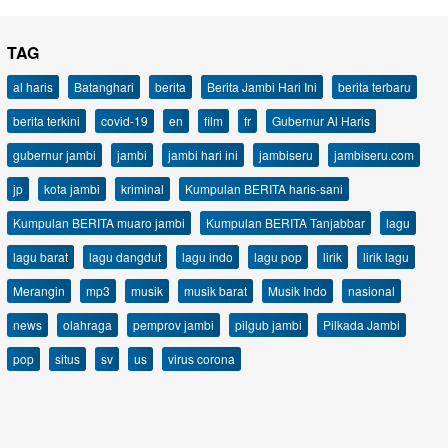
TAG
al haris
Batanghari
berita
Berita Jambi Hari Ini
berita terbaru
berita terkini
covid-19
en
film
fr
Gubernur Al Haris
gubernur jambi
jambi
jambi hari ini
jambiseru
jambiseru.com
jp
kota jambi
kriminal
Kumpulan BERITA haris-sani
Kumpulan BERITA muaro jambi
Kumpulan BERITA Tanjabbar
lagu
lagu barat
lagu dangdut
lagu indo
lagu pop
lirik
lirik lagu
Merangin
mp3
musik
musik barat
Musik Indo
nasional
news
olahraga
pemprov jambi
pilgub jambi
Pilkada Jambi
pop
situs
sv
us
virus corona