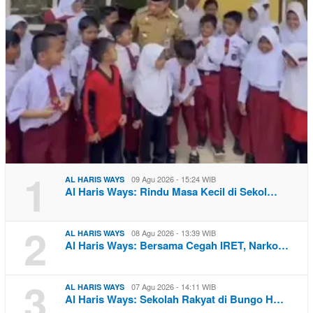
1
09 Agu 2026 - 15:24 WIB
AL HARIS WAYS
Al Haris Ways: Rindu Masa Kecil di Sekol…
2
08 Agu 2026 - 13:39 WIB
AL HARIS WAYS
Al Haris Ways: Bersama Cegah IRET, Narko…
3
07 Agu 2026 - 14:11 WIB
AL HARIS WAYS
Al Haris Ways: Sekolah Rakyat di Bungo H…