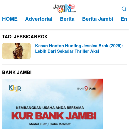
Loncat
Menu
ke
Mobile
HOME
Advertorial
Berita
Berita Jambi
Ent
konten
TAG:
JESSICABROK
Kesan Nonton Hunting Jessica Brok (2025):
Lebih Dari Sekadar Thriller Aksi
BANK JAMBI