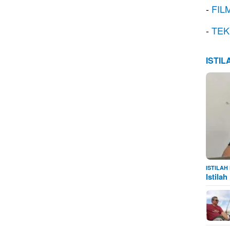
-
FIL
-
TEK
ISTI
ISTILA
Istila