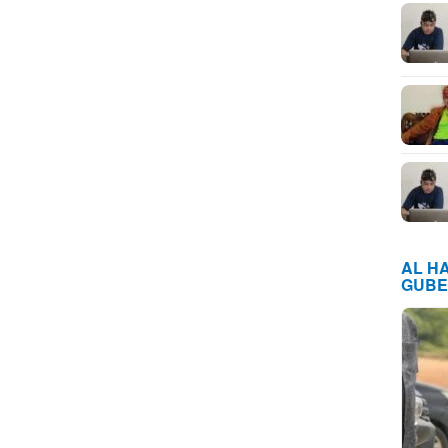
AL H
GUBE