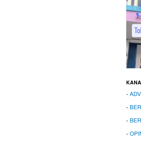
KANA
-
ADV
-
BER
-
BER
-
OPI