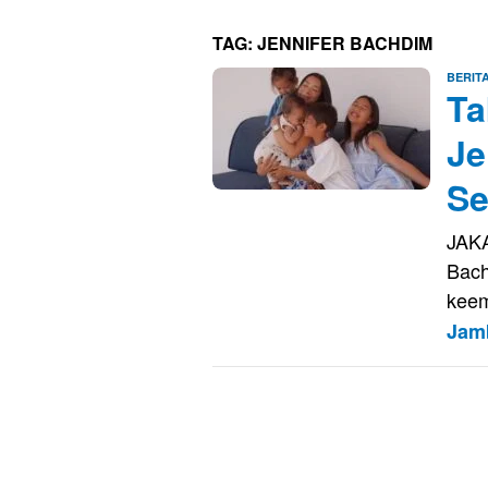
TAG:
JENNIFER BACHDIM
BERIT
Ta
Je
Se
JAKA
Bach
keem
Jam