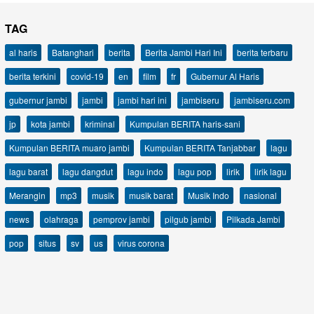
TAG
al haris
Batanghari
berita
Berita Jambi Hari Ini
berita terbaru
berita terkini
covid-19
en
film
fr
Gubernur Al Haris
gubernur jambi
jambi
jambi hari ini
jambiseru
jambiseru.com
jp
kota jambi
kriminal
Kumpulan BERITA haris-sani
Kumpulan BERITA muaro jambi
Kumpulan BERITA Tanjabbar
lagu
lagu barat
lagu dangdut
lagu indo
lagu pop
lirik
lirik lagu
Merangin
mp3
musik
musik barat
Musik Indo
nasional
news
olahraga
pemprov jambi
pilgub jambi
Pilkada Jambi
pop
situs
sv
us
virus corona