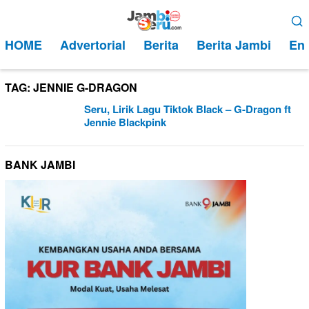
Loncat
Menu
ke
Mobile
HOME
Advertorial
Berita
Berita Jambi
Ent
konten
TAG:
JENNIE G-DRAGON
Seru, Lirik Lagu Tiktok Black – G-Dragon ft
Jennie Blackpink
BANK JAMBI