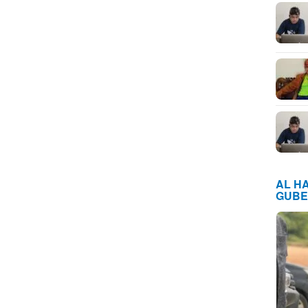
AL H
GUBE