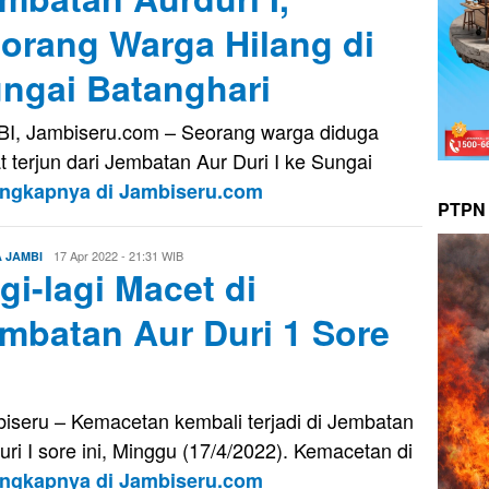
orang Warga Hilang di
ngai Batanghari
I, Jambiseru.com – Seorang warga diduga
t terjun dari Jembatan Aur Duri I ke Sungai
engkapnya di Jambiseru.com
PTPN 
Evo
17 Apr 2022 - 21:31 WIB
A JAMBI
gi-lagi Macet di
Kusnady
mbatan Aur Duri 1 Sore
iseru – Kemacetan kembali terjadi di Jembatan
uri I sore ini, Minggu (17/4/2022). Kemacetan di
engkapnya di Jambiseru.com