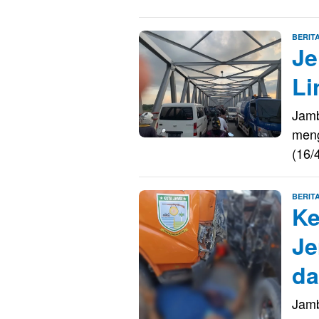
BERIT
Je
Li
Jamb
meng
(16/
BERIT
Ke
Je
da
Jamb