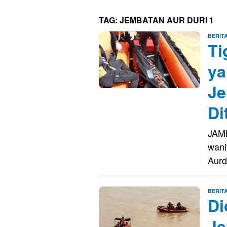
TAG:
JEMBATAN AUR DURI 1
BERIT
Ti
ya
Je
Di
JAMB
wani
Aurd
BERIT
Di
Je