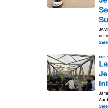
Se
Su
JAMB
neka
Sel
BERIT
La
Je
Ini
Jamb
Aurd
Sel