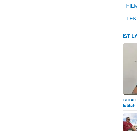
-
FIL
-
TEK
ISTI
ISTILA
Istila