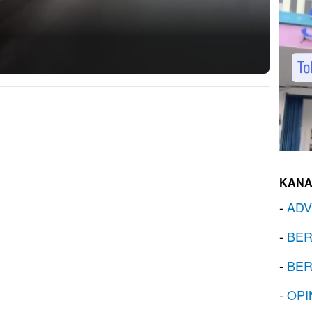
KANA
-
ADV
-
BER
-
BER
-
OPI