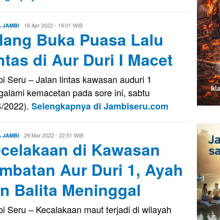
Evo
16 Apr 2022 - 19:01 WIB
A JAMBI
lang Buka Puasa Lalu
Kusnady
ntas di Aur Duri I Macet
i Seru – Jalan lintas kawasan auduri 1
alami kemacetan pada sore ini, sabtu
4/2022).
Selengkapnya di Jambiseru.com
Evo
29 Mar 2022 - 22:51 WIB
A JAMBI
celakaan di Kawasan
Kusnady
mbatan Aur Duri 1, Ayah
n Balita Meninggal
i Seru – Kecalakaan maut terjadi di wilayah