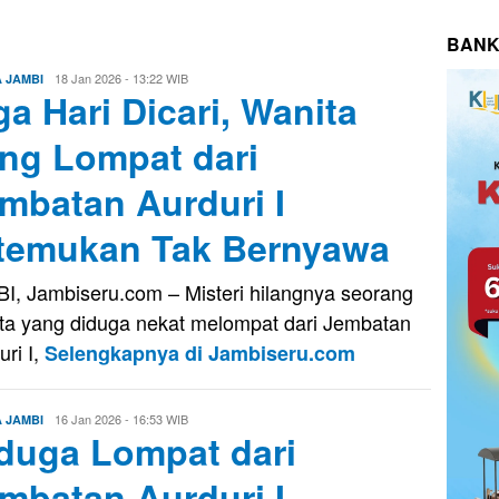
BANK
Evo
18 Jan 2026 - 13:22 WIB
A JAMBI
ga Hari Dicari, Wanita
Kusnady
ng Lompat dari
mbatan Aurduri I
temukan Tak Bernyawa
I, Jambiseru.com – Misteri hilangnya seorang
ta yang diduga nekat melompat dari Jembatan
uri I,
Selengkapnya di Jambiseru.com
Evo
16 Jan 2026 - 16:53 WIB
A JAMBI
duga Lompat dari
Kusnady
mbatan Aurduri I,