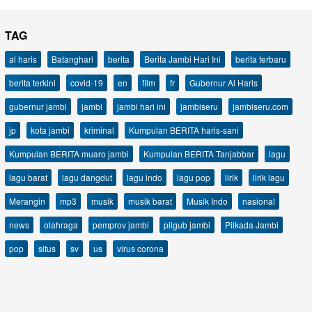
TAG
al haris
Batanghari
berita
Berita Jambi Hari Ini
berita terbaru
berita terkini
covid-19
en
film
fr
Gubernur Al Haris
gubernur jambi
jambi
jambi hari ini
jambiseru
jambiseru.com
jp
kota jambi
kriminal
Kumpulan BERITA haris-sani
Kumpulan BERITA muaro jambi
Kumpulan BERITA Tanjabbar
lagu
lagu barat
lagu dangdut
lagu indo
lagu pop
lirik
lirik lagu
Merangin
mp3
musik
musik barat
Musik Indo
nasional
news
olahraga
pemprov jambi
pilgub jambi
Pilkada Jambi
pop
situs
sv
us
virus corona