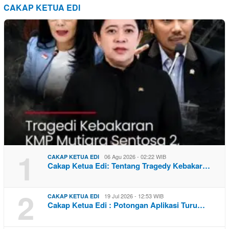
CAKAP KETUA EDI
1
06 Agu 2026 - 02:22 WIB
CAKAP KETUA EDI
Cakap Ketua Edi: Tentang Tragedy Kebakar…
2
19 Jul 2026 - 12:53 WIB
CAKAP KETUA EDI
Cakap Ketua Edi : Potongan Aplikasi Turu…