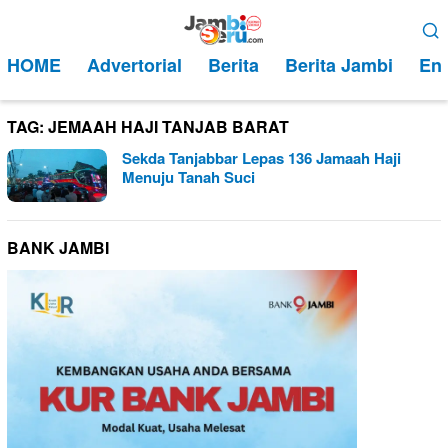
Loncat
Menu
ke
Mobile
HOME
Advertorial
Berita
Berita Jambi
Ent
konten
TAG:
JEMAAH HAJI TANJAB BARAT
Sekda Tanjabbar Lepas 136 Jamaah Haji
Menuju Tanah Suci
BANK JAMBI