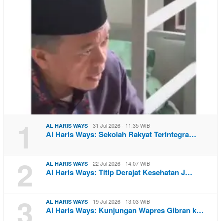
1
31 Jul 2026 - 11:35 WIB
AL HARIS WAYS
Al Haris Ways: Sekolah Rakyat Terintegra…
2
22 Jul 2026 - 14:07 WIB
AL HARIS WAYS
Al Haris Ways: Titip Derajat Kesehatan J…
3
19 Jul 2026 - 13:03 WIB
AL HARIS WAYS
Al Haris Ways: Kunjungan Wapres Gibran k…