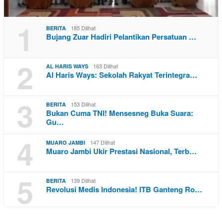
1
185 Dilihat
BERITA
Bujang Zuar Hadiri Pelantikan Persatuan …
2
163 Dilihat
AL HARIS WAYS
Al Haris Ways: Sekolah Rakyat Terintegra…
3
153 Dilihat
BERITA
Bukan Cuma TNI! Mensesneg Buka Suara:
Gu…
4
147 Dilihat
MUARO JAMBI
Muaro Jambi Ukir Prestasi Nasional, Terb…
5
139 Dilihat
BERITA
Revolusi Medis Indonesia! ITB Ganteng Ro…