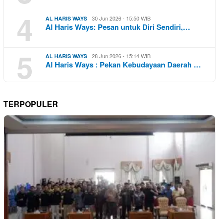
4
30 Jun 2026 - 15:50 WIB
AL HARIS WAYS
Al Haris Ways: Pesan untuk Diri Sendiri,…
5
28 Jun 2026 - 15:14 WIB
AL HARIS WAYS
Al Haris Ways : Pekan Kebudayaan Daerah …
TERPOPULER