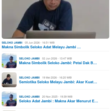
05 Jun 2026 - 16:51 WIB
SELOKO JAMBI
Makna Simbolik Seloko Adat Melayu Jambi …
02 Jun 2026 - 13:47 WIB
SELOKO JAMBI
Makna Simbolik Seloko Jambi: Petai Dak B…
19 Mei 2026 - 16:20 WIB
SELOKO JAMBI
Semiotika Seloko Melayu Jambi: Akar Kuat…
20 Nov 2025 - 19:39 WIB
SELOKO JAMBI
Seloko Adat Jambi : Makna Akar Menurut E…