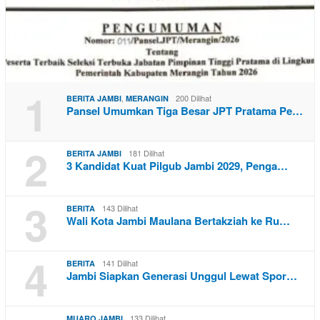
1
,
200 Dilihat
BERITA JAMBI
MERANGIN
Pansel Umumkan Tiga Besar JPT Pratama Pe…
2
181 Dilihat
BERITA JAMBI
3 Kandidat Kuat Pilgub Jambi 2029, Penga…
3
143 Dilihat
BERITA
Wali Kota Jambi Maulana Bertakziah ke Ru…
4
141 Dilihat
BERITA
Jambi Siapkan Generasi Unggul Lewat Spor…
133 Dilihat
MUARO JAMBI