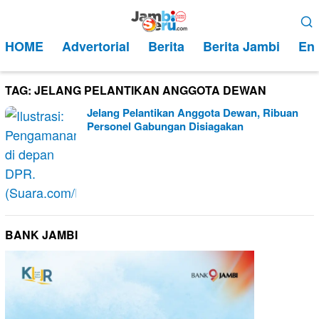
Loncat
Menu
ke
Mobile
HOME
Advertorial
Berita
Berita Jambi
Ent
konten
TAG:
JELANG PELANTIKAN ANGGOTA DEWAN
Jelang Pelantikan Anggota Dewan, Ribuan
Personel Gabungan Disiagakan
BANK JAMBI