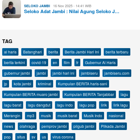
16 Nov 2025 - 14:41 WIB
SELOKO JAMBI
Seloko Adat Jambi : Nilai Agung Seloko J…
TAG
al haris
Batanghari
berita
Berita Jambi Hari Ini
berita terbaru
berita terkini
covid-19
en
film
fr
Gubernur Al Haris
gubernur jambi
jambi
jambi hari ini
jambiseru
jambiseru.com
jp
kota jambi
kriminal
Kumpulan BERITA haris-sani
Kumpulan BERITA muaro jambi
Kumpulan BERITA Tanjabbar
lagu
lagu barat
lagu dangdut
lagu indo
lagu pop
lirik
lirik lagu
Merangin
mp3
musik
musik barat
Musik Indo
nasional
news
olahraga
pemprov jambi
pilgub jambi
Pilkada Jambi
pop
situs
sv
us
virus corona