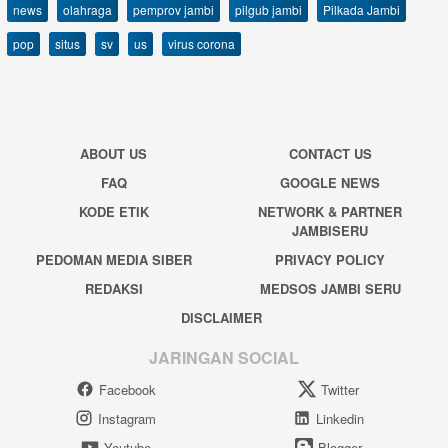
news
olahraga
pemprov jambi
pilgub jambi
Pilkada Jambi
pop
situs
sv
us
virus corona
ABOUT US
CONTACT US
FAQ
GOOGLE NEWS
KODE ETIK
NETWORK & PARTNER
JAMBISERU
PEDOMAN MEDIA SIBER
PRIVACY POLICY
REDAKSI
MEDSOS JAMBI SERU
DISCLAIMER
JARINGAN SOCIAL
Facebook
Twitter
Instagram
Linkedin
Youtube
Blogger