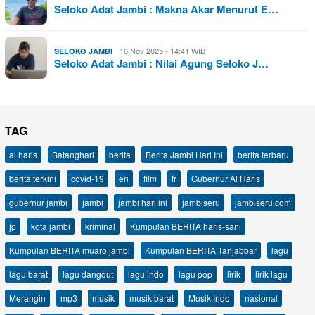
Seloko Adat Jambi : Makna Akar Menurut E…
16 Nov 2025 - 14:41 WIB
SELOKO JAMBI
Seloko Adat Jambi : Nilai Agung Seloko J…
TAG
al haris
Batanghari
berita
Berita Jambi Hari Ini
berita terbaru
berita terkini
covid-19
en
film
fr
Gubernur Al Haris
gubernur jambi
jambi
jambi hari ini
jambiseru
jambiseru.com
jp
kota jambi
kriminal
Kumpulan BERITA haris-sani
Kumpulan BERITA muaro jambi
Kumpulan BERITA Tanjabbar
lagu
lagu barat
lagu dangdut
lagu indo
lagu pop
lirik
lirik lagu
Merangin
mp3
musik
musik barat
Musik Indo
nasional