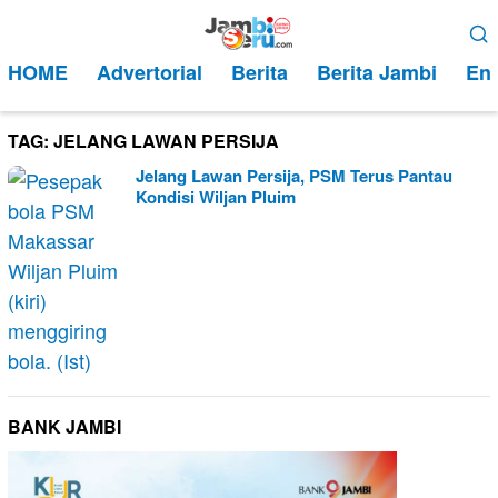
Loncat
Menu
ke
Mobile
HOME
Advertorial
Berita
Berita Jambi
Ent
konten
TAG:
JELANG LAWAN PERSIJA
Jelang Lawan Persija, PSM Terus Pantau
Kondisi Wiljan Pluim
BANK JAMBI