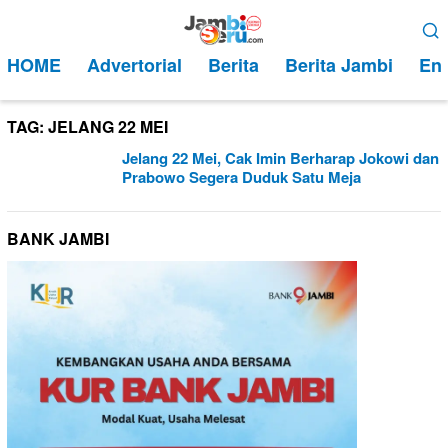
Loncat
Menu
ke
Mobile
HOME
Advertorial
Berita
Berita Jambi
Ent
konten
TAG:
JELANG 22 MEI
Jelang 22 Mei, Cak Imin Berharap Jokowi dan
Prabowo Segera Duduk Satu Meja
BANK JAMBI