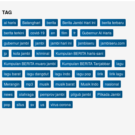
TAG
al haris
Batanghari
berita
Berita Jambi Hari Ini
berita terbaru
berita terkini
covid-19
en
film
fr
Gubernur Al Haris
gubernur jambi
jambi
jambi hari ini
jambiseru
jambiseru.com
jp
kota jambi
kriminal
Kumpulan BERITA haris-sani
Kumpulan BERITA muaro jambi
Kumpulan BERITA Tanjabbar
lagu
lagu barat
lagu dangdut
lagu indo
lagu pop
lirik
lirik lagu
Merangin
mp3
musik
musik barat
Musik Indo
nasional
news
olahraga
pemprov jambi
pilgub jambi
Pilkada Jambi
pop
situs
sv
us
virus corona