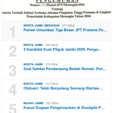
1
,
371 Dilihat
BERITA JAMBI
MERANGIN
Pansel Umumkan Tiga Besar JPT Pratama Pe…
2
289 Dilihat
BERITA JAMBI
3 Kandidat Kuat Pilgub Jambi 2029, Penga…
3
276 Dilihat
BERITA JAMBI
Soal Seleksi Pendamping Bedah Rumah. Pen…
4
212 Dilihat
BERITA JAMBI
Obituari: Telah Berpulang Seorang Wartaw…
5
202 Dilihat
MUARO JAMBI
Kasus Dugaan Pengeroyokan di Stockpile P…