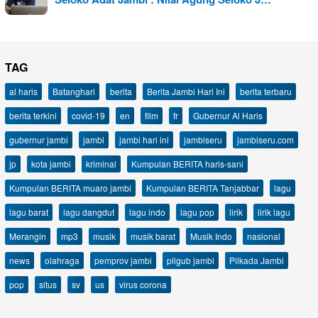
TAG
al haris
Batanghari
berita
Berita Jambi Hari Ini
berita terbaru
berita terkini
covid-19
en
film
fr
Gubernur Al Haris
gubernur jambi
jambi
jambi hari ini
jambiseru
jambiseru.com
jp
kota jambi
kriminal
Kumpulan BERITA haris-sani
Kumpulan BERITA muaro jambi
Kumpulan BERITA Tanjabbar
lagu
lagu barat
lagu dangdut
lagu indo
lagu pop
lirik
lirik lagu
Merangin
mp3
musik
musik barat
Musik Indo
nasional
news
olahraga
pemprov jambi
pilgub jambi
Pilkada Jambi
pop
situs
sv
us
virus corona