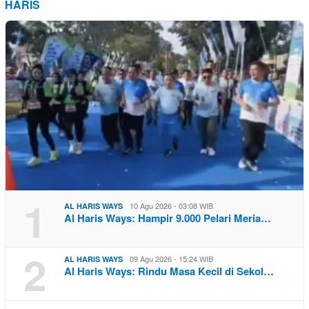
HARIS
1
10 Agu 2026 - 03:08 WIB
AL HARIS WAYS
Al Haris Ways: Hampir 9.000 Pelari Meria…
2
09 Agu 2026 - 15:24 WIB
AL HARIS WAYS
Al Haris Ways: Rindu Masa Kecil di Sekol…