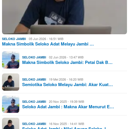
05 Jun 2026 - 16:51 WIB
SELOKO JAMBI
Makna Simbolik Seloko Adat Melayu Jambi …
02 Jun 2026 - 13:47 WIB
SELOKO JAMBI
Makna Simbolik Seloko Jambi: Petai Dak B…
19 Mei 2026 - 16:20 WIB
SELOKO JAMBI
Semiotika Seloko Melayu Jambi: Akar Kuat…
20 Nov 2025 - 19:39 WIB
SELOKO JAMBI
Seloko Adat Jambi : Makna Akar Menurut E…
16 Nov 2025 - 14:41 WIB
SELOKO JAMBI
Seloko Adat Jambi : Nilai Agung Seloko J…