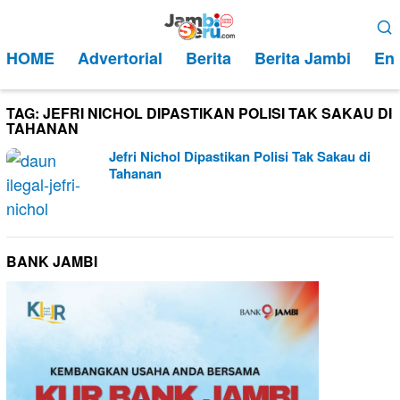
Loncat
Menu
ke
Mobile
HOME
Advertorial
Berita
Berita Jambi
Ent
konten
TAG:
JEFRI NICHOL DIPASTIKAN POLISI TAK SAKAU DI
TAHANAN
Jefri Nichol Dipastikan Polisi Tak Sakau di
Tahanan
BANK JAMBI