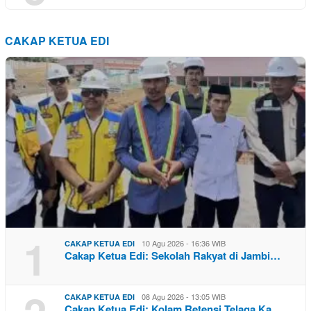
CAKAP KETUA EDI
1
10 Agu 2026 - 16:36 WIB
CAKAP KETUA EDI
Cakap Ketua Edi: Sekolah Rakyat di Jambi…
08 Agu 2026 - 13:05 WIB
CAKAP KETUA EDI
Cakap Ketua Edi: Kolam Retensi Telaga Ka…