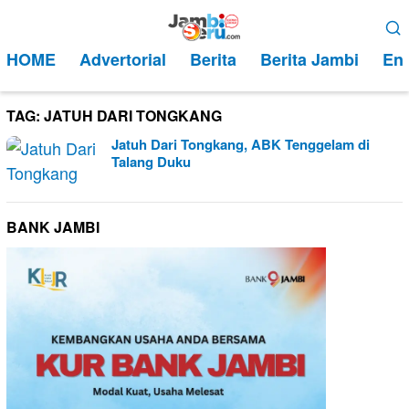
Loncat
Menu
ke
Mobile
HOME
Advertorial
Berita
Berita Jambi
Ent
konten
TAG:
JATUH DARI TONGKANG
Jatuh Dari Tongkang, ABK Tenggelam di
Talang Duku
BANK JAMBI