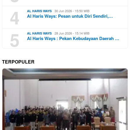
4
30 Jun 2026 - 15:50 WIB
AL HARIS WAYS
Al Haris Ways: Pesan untuk Diri Sendiri,…
5
28 Jun 2026 - 15:14 WIB
AL HARIS WAYS
Al Haris Ways : Pekan Kebudayaan Daerah …
TERPOPULER