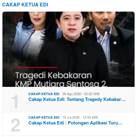
CAKAP KETUA EDI
1
06 Agu 2026 - 02:22 WIB
CAKAP KETUA EDI
Cakap Ketua Edi: Tentang Tragedy Kebakar…
2
19 Jul 2026 - 12:53 WIB
CAKAP KETUA EDI
Cakap Ketua Edi : Potongan Aplikasi Turu…