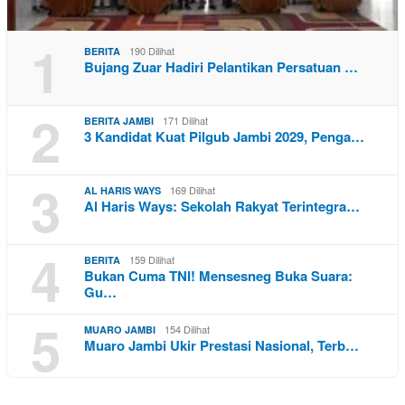
1
190 Dilihat
BERITA
Bujang Zuar Hadiri Pelantikan Persatuan …
2
171 Dilihat
BERITA JAMBI
3 Kandidat Kuat Pilgub Jambi 2029, Penga…
3
169 Dilihat
AL HARIS WAYS
Al Haris Ways: Sekolah Rakyat Terintegra…
4
159 Dilihat
BERITA
Bukan Cuma TNI! Mensesneg Buka Suara:
Gu…
5
154 Dilihat
MUARO JAMBI
Muaro Jambi Ukir Prestasi Nasional, Terb…