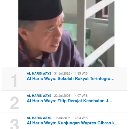
1
31 Jul 2026 - 11:35 WIB
AL HARIS WAYS
Al Haris Ways: Sekolah Rakyat Terintegra…
2
22 Jul 2026 - 14:07 WIB
AL HARIS WAYS
Al Haris Ways: Titip Derajat Kesehatan J…
3
19 Jul 2026 - 13:03 WIB
AL HARIS WAYS
Al Haris Ways: Kunjungan Wapres Gibran k…