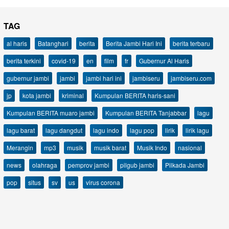
TAG
al haris
Batanghari
berita
Berita Jambi Hari Ini
berita terbaru
berita terkini
covid-19
en
film
fr
Gubernur Al Haris
gubernur jambi
jambi
jambi hari ini
jambiseru
jambiseru.com
jp
kota jambi
kriminal
Kumpulan BERITA haris-sani
Kumpulan BERITA muaro jambi
Kumpulan BERITA Tanjabbar
lagu
lagu barat
lagu dangdut
lagu indo
lagu pop
lirik
lirik lagu
Merangin
mp3
musik
musik barat
Musik Indo
nasional
news
olahraga
pemprov jambi
pilgub jambi
Pilkada Jambi
pop
situs
sv
us
virus corona