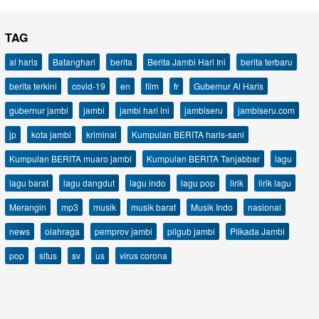
TAG
al haris
Batanghari
berita
Berita Jambi Hari Ini
berita terbaru
berita terkini
covid-19
en
film
fr
Gubernur Al Haris
gubernur jambi
jambi
jambi hari ini
jambiseru
jambiseru.com
jp
kota jambi
kriminal
Kumpulan BERITA haris-sani
Kumpulan BERITA muaro jambi
Kumpulan BERITA Tanjabbar
lagu
lagu barat
lagu dangdut
lagu indo
lagu pop
lirik
lirik lagu
Merangin
mp3
musik
musik barat
Musik Indo
nasional
news
olahraga
pemprov jambi
pilgub jambi
Pilkada Jambi
pop
situs
sv
us
virus corona