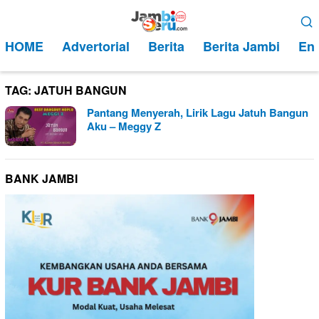
Loncat
Menu
ke
Mobile
HOME
Advertorial
Berita
Berita Jambi
Ent
konten
TAG:
JATUH BANGUN
Pantang Menyerah, Lirik Lagu Jatuh Bangun
Aku – Meggy Z
BANK JAMBI