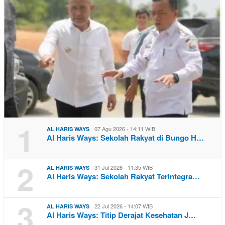
1
07 Agu 2026 - 14:11 WIB
AL HARIS WAYS
Al Haris Ways: Sekolah Rakyat di Bungo H…
2
31 Jul 2026 - 11:35 WIB
AL HARIS WAYS
Al Haris Ways: Sekolah Rakyat Terintegra…
3
22 Jul 2026 - 14:07 WIB
AL HARIS WAYS
Al Haris Ways: Titip Derajat Kesehatan J…