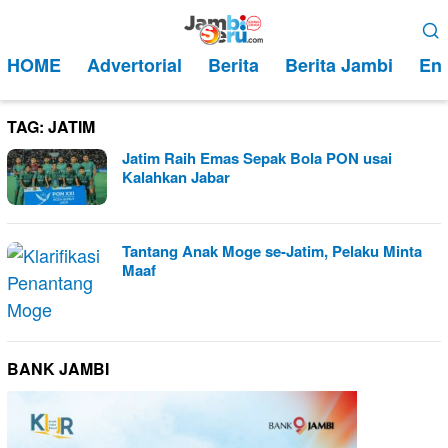
Loncat
Menu
ke
Mobile
HOME
Advertorial
Berita
Berita Jambi
Ent
konten
TAG:
JATIM
Jatim Raih Emas Sepak Bola PON usai
Kalahkan Jabar
Tantang Anak Moge se-Jatim, Pelaku Minta
Maaf
BANK JAMBI