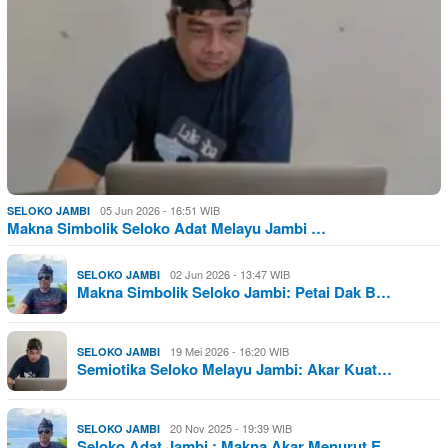
05 Jun 2026 - 16:51 WIB
SELOKO JAMBI
Makna Simbolik Seloko Adat Melayu Jambi …
02 Jun 2026 - 13:47 WIB
SELOKO JAMBI
Makna Simbolik Seloko Jambi: Petai Dak B…
19 Mei 2026 - 16:20 WIB
SELOKO JAMBI
Semiotika Seloko Melayu Jambi: Akar Kuat…
20 Nov 2025 - 19:39 WIB
SELOKO JAMBI
Seloko Adat Jambi : Makna Akar Menurut E…