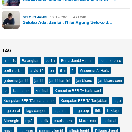
16 Nov 2025 - 14:41 WIB
SELOKO JAMBI
Seloko Adat Jambi : Nilai Agung Seloko J…
TAG
al haris
Batanghari
berita
Berita Jambi Hari Ini
berita terbaru
berita terkini
covid-19
en
film
fr
Gubernur Al Haris
gubernur jambi
jambi
jambi hari ini
jambiseru
jambiseru.com
jp
kota jambi
kriminal
Kumpulan BERITA haris-sani
Kumpulan BERITA muaro jambi
Kumpulan BERITA Tanjabbar
lagu
lagu barat
lagu dangdut
lagu indo
lagu pop
lirik
lirik lagu
Merangin
mp3
musik
musik barat
Musik Indo
nasional
news
olahraga
pemprov jambi
pilgub jambi
Pilkada Jambi