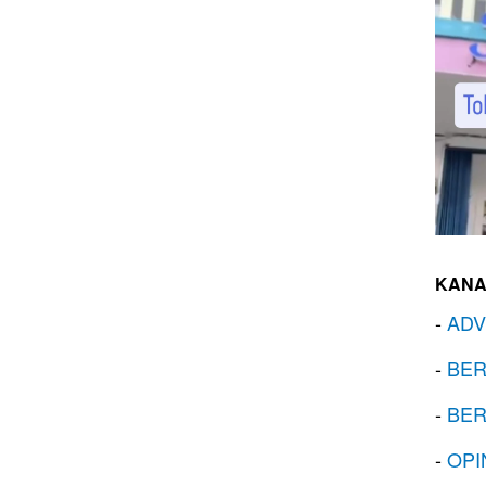
KANA
-
ADV
-
BER
-
BER
-
OPI