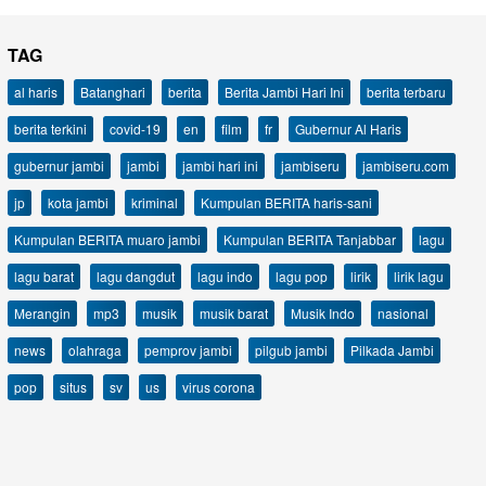
TAG
al haris
Batanghari
berita
Berita Jambi Hari Ini
berita terbaru
berita terkini
covid-19
en
film
fr
Gubernur Al Haris
gubernur jambi
jambi
jambi hari ini
jambiseru
jambiseru.com
jp
kota jambi
kriminal
Kumpulan BERITA haris-sani
Kumpulan BERITA muaro jambi
Kumpulan BERITA Tanjabbar
lagu
lagu barat
lagu dangdut
lagu indo
lagu pop
lirik
lirik lagu
Merangin
mp3
musik
musik barat
Musik Indo
nasional
news
olahraga
pemprov jambi
pilgub jambi
Pilkada Jambi
pop
situs
sv
us
virus corona