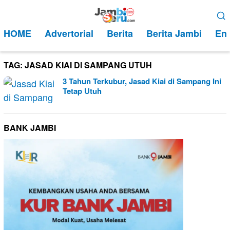
Loncat
Menu
ke
Mobile
HOME
Advertorial
Berita
Berita Jambi
Ent
konten
TAG:
JASAD KIAI DI SAMPANG UTUH
3 Tahun Terkubur, Jasad Kiai di Sampang Ini
Tetap Utuh
BANK JAMBI