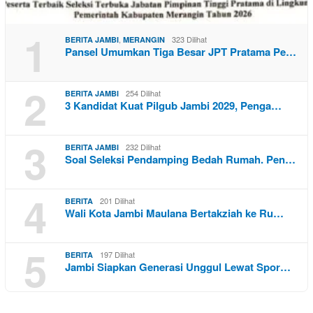
1
,
323 Dilihat
BERITA JAMBI
MERANGIN
Pansel Umumkan Tiga Besar JPT Pratama Pe…
2
254 Dilihat
BERITA JAMBI
3 Kandidat Kuat Pilgub Jambi 2029, Penga…
3
232 Dilihat
BERITA JAMBI
Soal Seleksi Pendamping Bedah Rumah. Pen…
4
201 Dilihat
BERITA
Wali Kota Jambi Maulana Bertakziah ke Ru…
5
197 Dilihat
BERITA
Jambi Siapkan Generasi Unggul Lewat Spor…