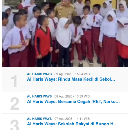
1
09 Agu 2026 - 15:24 WIB
AL HARIS WAYS
Al Haris Ways: Rindu Masa Kecil di Sekol…
2
08 Agu 2026 - 13:39 WIB
AL HARIS WAYS
Al Haris Ways: Bersama Cegah IRET, Narko…
3
07 Agu 2026 - 14:11 WIB
AL HARIS WAYS
Al Haris Ways: Sekolah Rakyat di Bungo H…