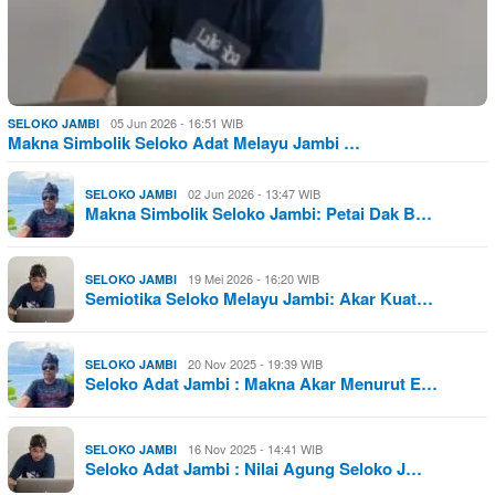
05 Jun 2026 - 16:51 WIB
SELOKO JAMBI
Makna Simbolik Seloko Adat Melayu Jambi …
02 Jun 2026 - 13:47 WIB
SELOKO JAMBI
Makna Simbolik Seloko Jambi: Petai Dak B…
19 Mei 2026 - 16:20 WIB
SELOKO JAMBI
Semiotika Seloko Melayu Jambi: Akar Kuat…
20 Nov 2025 - 19:39 WIB
SELOKO JAMBI
Seloko Adat Jambi : Makna Akar Menurut E…
16 Nov 2025 - 14:41 WIB
SELOKO JAMBI
Seloko Adat Jambi : Nilai Agung Seloko J…