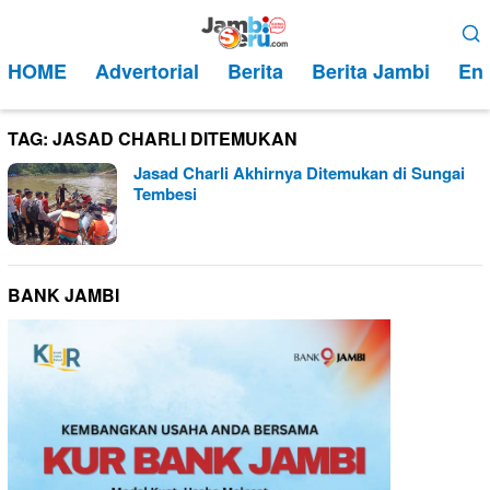
Loncat
Menu
ke
Mobile
HOME
Advertorial
Berita
Berita Jambi
Ent
konten
TAG:
JASAD CHARLI DITEMUKAN
Jasad Charli Akhirnya Ditemukan di Sungai
Tembesi
BANK JAMBI