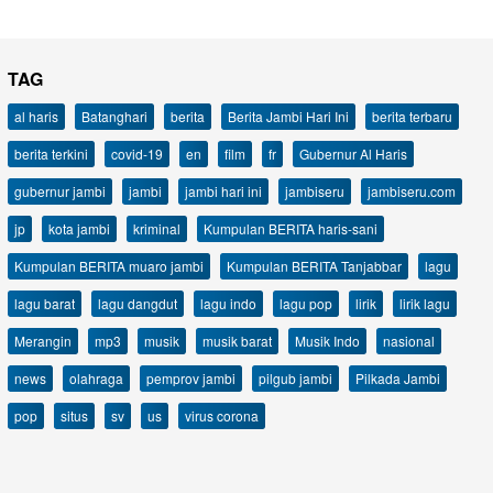
TAG
al haris
Batanghari
berita
Berita Jambi Hari Ini
berita terbaru
berita terkini
covid-19
en
film
fr
Gubernur Al Haris
gubernur jambi
jambi
jambi hari ini
jambiseru
jambiseru.com
jp
kota jambi
kriminal
Kumpulan BERITA haris-sani
Kumpulan BERITA muaro jambi
Kumpulan BERITA Tanjabbar
lagu
lagu barat
lagu dangdut
lagu indo
lagu pop
lirik
lirik lagu
Merangin
mp3
musik
musik barat
Musik Indo
nasional
news
olahraga
pemprov jambi
pilgub jambi
Pilkada Jambi
pop
situs
sv
us
virus corona