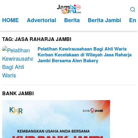
Loncat
Menu
ke
Mobile
HOME
Advertorial
Berita
Berita Jambi
Ent
konten
TAG:
JASA RAHARJA JAMBI
Pelatihan Kewirausahaan Bagi Ahli Waris
Korban Kecelakaan di Wilayah Jasa Raharja
Jambi Bersama Alen Bakery
BANK JAMBI