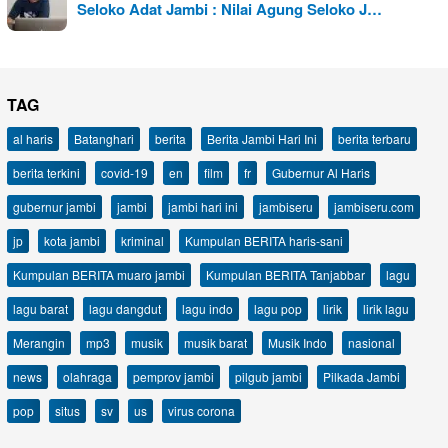
Seloko Adat Jambi : Nilai Agung Seloko J…
TAG
al haris
Batanghari
berita
Berita Jambi Hari Ini
berita terbaru
berita terkini
covid-19
en
film
fr
Gubernur Al Haris
gubernur jambi
jambi
jambi hari ini
jambiseru
jambiseru.com
jp
kota jambi
kriminal
Kumpulan BERITA haris-sani
Kumpulan BERITA muaro jambi
Kumpulan BERITA Tanjabbar
lagu
lagu barat
lagu dangdut
lagu indo
lagu pop
lirik
lirik lagu
Merangin
mp3
musik
musik barat
Musik Indo
nasional
news
olahraga
pemprov jambi
pilgub jambi
Pilkada Jambi
pop
situs
sv
us
virus corona