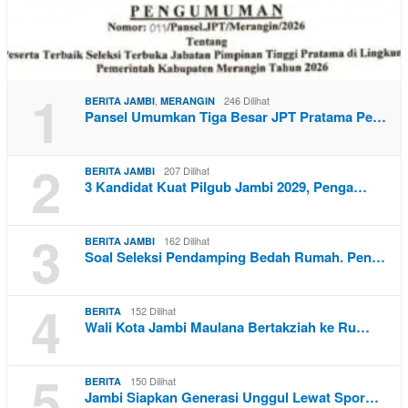
1
,
246 Dilihat
BERITA JAMBI
MERANGIN
Pansel Umumkan Tiga Besar JPT Pratama Pe…
2
207 Dilihat
BERITA JAMBI
3 Kandidat Kuat Pilgub Jambi 2029, Penga…
3
162 Dilihat
BERITA JAMBI
Soal Seleksi Pendamping Bedah Rumah. Pen…
4
152 Dilihat
BERITA
Wali Kota Jambi Maulana Bertakziah ke Ru…
5
150 Dilihat
BERITA
Jambi Siapkan Generasi Unggul Lewat Spor…