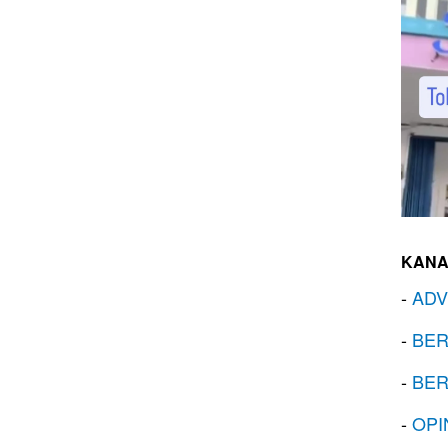
KANA
-
ADV
-
BER
-
BER
-
OPI