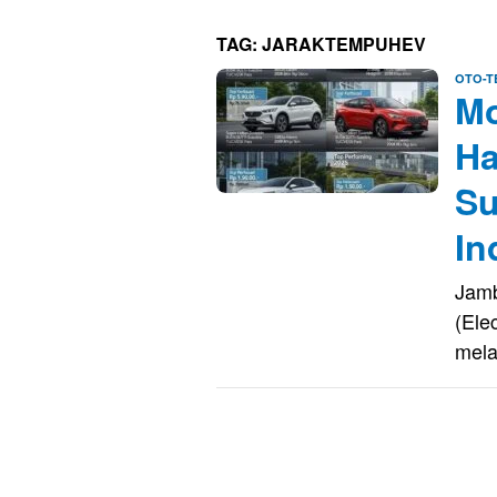
TAG:
JARAKTEMPUHEV
OTO-T
Mo
Ha
Su
In
Jamb
(Ele
mel