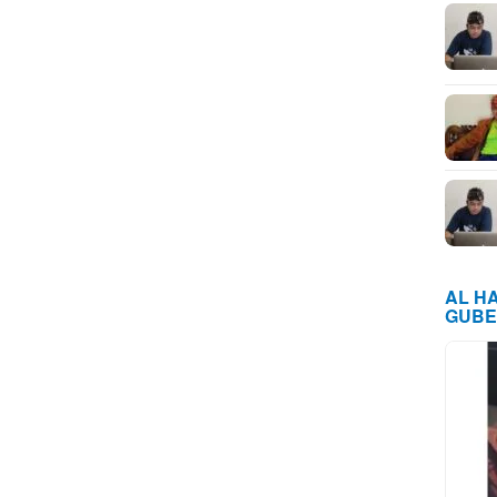
AL H
GUBE