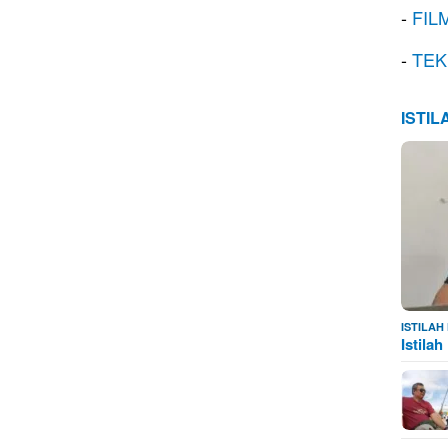
-
FIL
-
TEK
ISTI
ISTILA
Istila