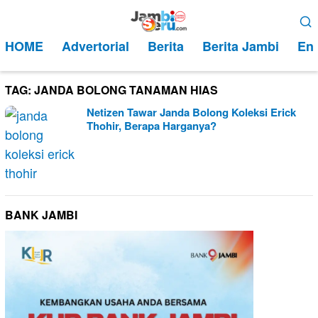
Loncat
Menu
ke
Mobile
HOME
Advertorial
Berita
Berita Jambi
Ent
konten
TAG:
JANDA BOLONG TANAMAN HIAS
Netizen Tawar Janda Bolong Koleksi Erick
Thohir, Berapa Harganya?
BANK JAMBI