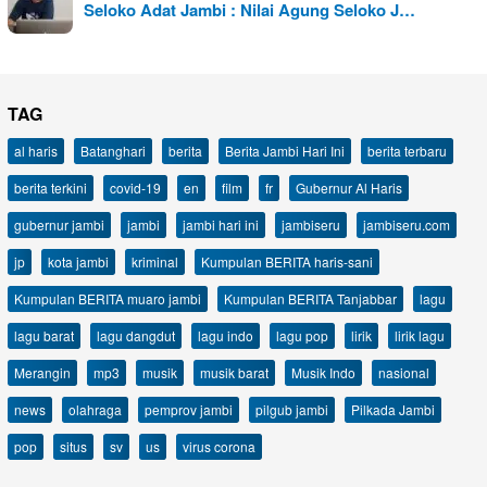
Seloko Adat Jambi : Nilai Agung Seloko J…
TAG
al haris
Batanghari
berita
Berita Jambi Hari Ini
berita terbaru
berita terkini
covid-19
en
film
fr
Gubernur Al Haris
gubernur jambi
jambi
jambi hari ini
jambiseru
jambiseru.com
jp
kota jambi
kriminal
Kumpulan BERITA haris-sani
Kumpulan BERITA muaro jambi
Kumpulan BERITA Tanjabbar
lagu
lagu barat
lagu dangdut
lagu indo
lagu pop
lirik
lirik lagu
Merangin
mp3
musik
musik barat
Musik Indo
nasional
news
olahraga
pemprov jambi
pilgub jambi
Pilkada Jambi
pop
situs
sv
us
virus corona