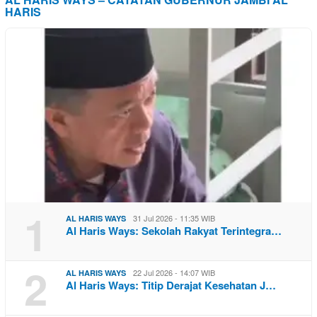
HARIS
1
31 Jul 2026 - 11:35 WIB
AL HARIS WAYS
Al Haris Ways: Sekolah Rakyat Terintegra…
2
22 Jul 2026 - 14:07 WIB
AL HARIS WAYS
Al Haris Ways: Titip Derajat Kesehatan J…