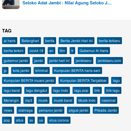
Seloko Adat Jambi : Nilai Agung Seloko J…
TAG
al haris
Batanghari
berita
Berita Jambi Hari Ini
berita terbaru
berita terkini
covid-19
en
film
fr
Gubernur Al Haris
gubernur jambi
jambi
jambi hari ini
jambiseru
jambiseru.com
jp
kota jambi
kriminal
Kumpulan BERITA haris-sani
Kumpulan BERITA muaro jambi
Kumpulan BERITA Tanjabbar
lagu
lagu barat
lagu dangdut
lagu indo
lagu pop
lirik
lirik lagu
Merangin
mp3
musik
musik barat
Musik Indo
nasional
news
olahraga
pemprov jambi
pilgub jambi
Pilkada Jambi
pop
situs
sv
us
virus corona