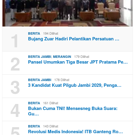
1
194 Dilihat
BERITA
Bujang Zuar Hadiri Pelantikan Persatuan …
2
,
179 Dilihat
BERITA JAMBI
MERANGIN
Pansel Umumkan Tiga Besar JPT Pratama Pe…
3
178 Dilihat
BERITA JAMBI
3 Kandidat Kuat Pilgub Jambi 2029, Penga…
4
161 Dilihat
BERITA
Bukan Cuma TNI! Mensesneg Buka Suara:
Gu…
5
143 Dilihat
BERITA
Revolusi Medis Indonesia! ITB Ganteng Ro…