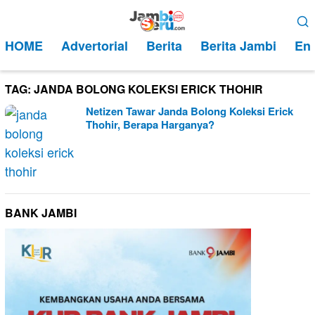
Loncat
Menu
ke
Mobile
HOME
Advertorial
Berita
Berita Jambi
Ent
konten
TAG:
JANDA BOLONG KOLEKSI ERICK THOHIR
Netizen Tawar Janda Bolong Koleksi Erick
Thohir, Berapa Harganya?
BANK JAMBI