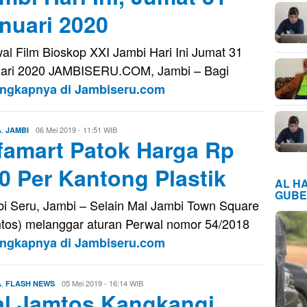
nuari 2020
al Film Bioskop XXI Jambi Hari Ini Jumat 31
ari 2020 JAMBISERU.COM, Jambi – Bagi
engkapnya di Jambiseru.com
,
Eri
06 Mei 2019 - 11:51 WIB
A
JAMBI
famart Patok Harga Rp
Saputra
0 Per Kantong Plastik
AL H
GUBE
i Seru, Jambi – Selain Mal Jambi Town Square
tos) melanggar aturan Perwal nomor 54/2018
engkapnya di Jambiseru.com
,
Eri
05 Mei 2019 - 16:14 WIB
A
FLASH NEWS
l Jamtos Kangkangi
Saputra