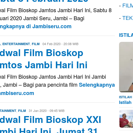
-
FIL
al Film Bioskop Jamtos Jambi Hari Ini, Sabtu 8
-
TEK
uari 2020 Jambi Seru, Jambi – Bagi
engkapnya di Jambiseru.com
ISTI
,
,
Eri
04 Feb 2020 - 20:08 WIB
A
ENTERTAINMENT
FILM
dwal Film Bioskop
Saputra
mtos Jambi Hari Ini
al Film Bioskop Jamtos Jambi Hari Ini Jambi
, Jambi – Bagi para pencinta film
Selengkapnya
Jambiseru.com
ISTILA
Istila
,
Eri
31 Jan 2020 - 09:45 WIB
TAINMENT
FILM
dwal Film Bioskop XXI
Saputra
mbi Hari Ini, Jumat 31