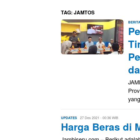
TAG:
JAMTOS
BERIT
Pe
Ti
Pe
da
JAMB
Prov
yan
Evo
27 Des 2021 - 00:36 WIB
UPDATES
Harga Beras di 
Kusnady
Jambiseru.com – Berikut adalah