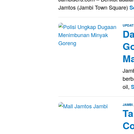
Jamtos (Jambi Town Square)
S
UPDAT
Da
Go
Ma
Jamb
berb
oil,
S
JAMBI
Ta
Co