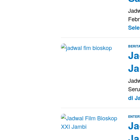
Jadw
Febr
Sel
BERIT
Ja
Ja
Jadw
Seru
di 
ENTER
Ja
Ja