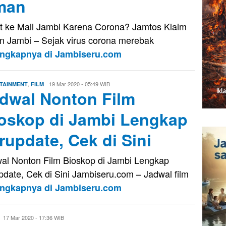
man
t ke Mall Jambi Karena Corona? Jamtos Klaim
 Jambi – Sejak virus corona merebak
engkapnya di Jambiseru.com
,
Eri
19 Mar 2020 - 05:49 WIB
TAINMENT
FILM
dwal Nonton Film
Saputra
oskop di Jambi Lengkap
rupdate, Cek di Sini
al Nonton Film Bioskop di Jambi Lengkap
pdate, Cek di Sini Jambiseru.com – Jadwal film
engkapnya di Jambiseru.com
Evo
17 Mar 2020 - 17:36 WIB
Kusnady