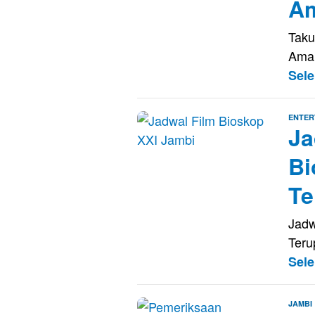
A
Taku
Aman
Sel
ENTER
Ja
Bi
Te
Jadw
Teru
Sel
JAMBI