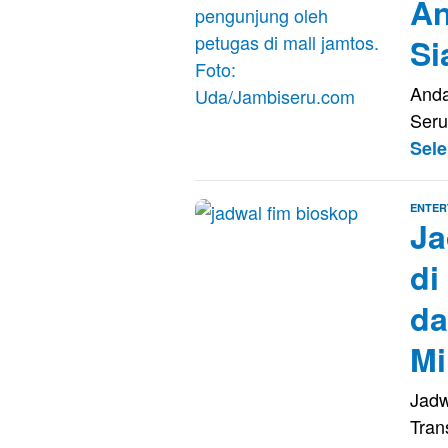
An
Si
Anda
Seru
Sel
ENTER
Ja
di
da
Mi
Jadw
Tran