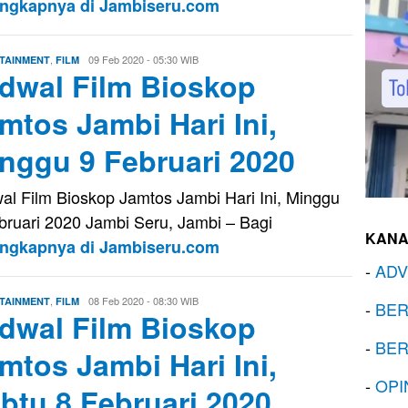
engkapnya di Jambiseru.com
,
Eri
09 Feb 2020 - 05:30 WIB
TAINMENT
FILM
dwal Film Bioskop
Saputra
mtos Jambi Hari Ini,
nggu 9 Februari 2020
al Film Bioskop Jamtos Jambi Hari Ini, Minggu
bruari 2020 Jambi Seru, Jambi – Bagi
KANA
engkapnya di Jambiseru.com
-
ADV
,
Eri
08 Feb 2020 - 08:30 WIB
TAINMENT
FILM
-
BER
dwal Film Bioskop
Saputra
-
BER
mtos Jambi Hari Ini,
-
OPI
btu 8 Februari 2020