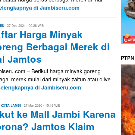
elengkapnya di Jambiseru.com
Evo
27 Des 2021 - 00:28 WIB
ES
ftar Harga Minyak
Kusnady
reng Berbagai Merek di
l Jamtos
PTPN 
iseru.com – Berikut harga minyak goreng
agai merek mulai dari minyak zaitun atau olive
elengkapnya di Jambiseru.com
,
Evo
27 Mar 2020 - 15:16 WIB
KOTA JAMBI
kut ke Mall Jambi Karena
Kusnady
rona? Jamtos Klaim