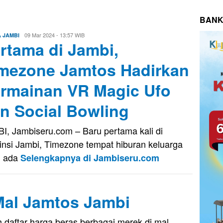
BANK
Evo
09 Mar 2024 - 13:57 WIB
A JAMBI
rtama di Jambi,
Kusnady
mezone Jamtos Hadirkan
rmainan VR Magic Ufo
n Social Bowling
I, Jambiseru.com – Baru pertama kali di
insi Jambi, Timezone tempat hiburan keluarga
g ada
Selengkapnya di Jambiseru.com
Mal Jamtos Jambi
 daftar harga beras berbagai merek di mal