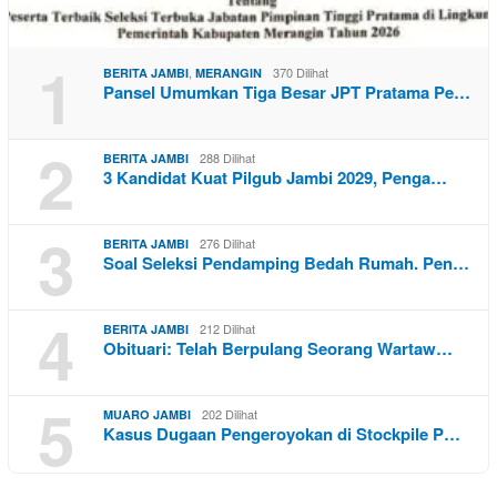
1
,
370 Dilihat
BERITA JAMBI
MERANGIN
Pansel Umumkan Tiga Besar JPT Pratama Pe…
2
288 Dilihat
BERITA JAMBI
3 Kandidat Kuat Pilgub Jambi 2029, Penga…
3
276 Dilihat
BERITA JAMBI
Soal Seleksi Pendamping Bedah Rumah. Pen…
4
212 Dilihat
BERITA JAMBI
Obituari: Telah Berpulang Seorang Wartaw…
5
202 Dilihat
MUARO JAMBI
Kasus Dugaan Pengeroyokan di Stockpile P…