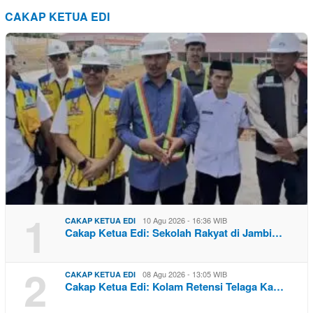
CAKAP KETUA EDI
1
10 Agu 2026 - 16:36 WIB
CAKAP KETUA EDI
Cakap Ketua Edi: Sekolah Rakyat di Jambi…
2
08 Agu 2026 - 13:05 WIB
CAKAP KETUA EDI
Cakap Ketua Edi: Kolam Retensi Telaga Ka…