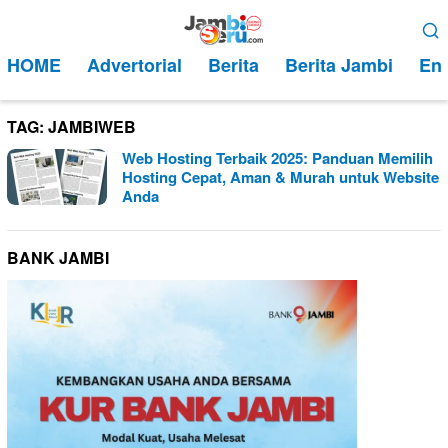
Loncat
Menu
ke
Mobile
HOME
Advertorial
Berita
Berita Jambi
Ent
konten
TAG:
JAMBIWEB
Web Hosting Terbaik 2025: Panduan Memilih
Hosting Cepat, Aman & Murah untuk Website
Anda
BANK JAMBI