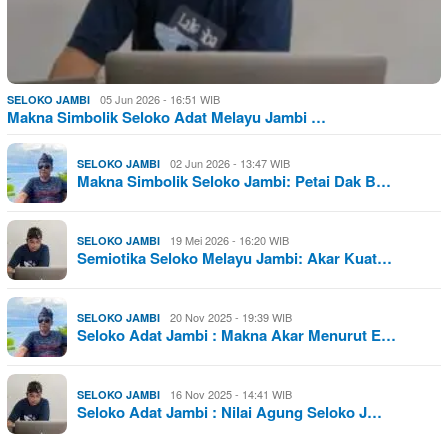
05 Jun 2026 - 16:51 WIB
SELOKO JAMBI
Makna Simbolik Seloko Adat Melayu Jambi …
02 Jun 2026 - 13:47 WIB
SELOKO JAMBI
Makna Simbolik Seloko Jambi: Petai Dak B…
19 Mei 2026 - 16:20 WIB
SELOKO JAMBI
Semiotika Seloko Melayu Jambi: Akar Kuat…
20 Nov 2025 - 19:39 WIB
SELOKO JAMBI
Seloko Adat Jambi : Makna Akar Menurut E…
16 Nov 2025 - 14:41 WIB
SELOKO JAMBI
Seloko Adat Jambi : Nilai Agung Seloko J…