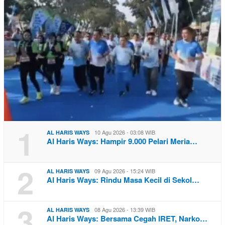
1
10 Agu 2026 - 03:08 WIB
AL HARIS WAYS
Al Haris Ways: Hampir 9.000 Pelari Meria…
2
09 Agu 2026 - 15:24 WIB
AL HARIS WAYS
Al Haris Ways: Rindu Masa Kecil di Sekol…
3
08 Agu 2026 - 13:39 WIB
AL HARIS WAYS
Al Haris Ways: Bersama Cegah IRET, Narko…