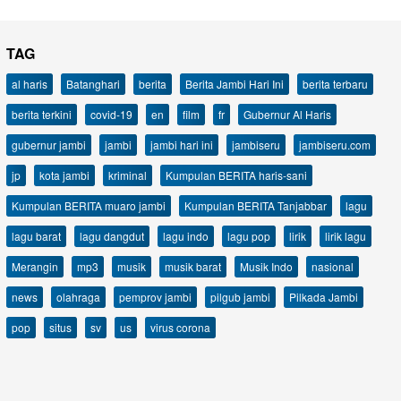
TAG
al haris
Batanghari
berita
Berita Jambi Hari Ini
berita terbaru
berita terkini
covid-19
en
film
fr
Gubernur Al Haris
gubernur jambi
jambi
jambi hari ini
jambiseru
jambiseru.com
jp
kota jambi
kriminal
Kumpulan BERITA haris-sani
Kumpulan BERITA muaro jambi
Kumpulan BERITA Tanjabbar
lagu
lagu barat
lagu dangdut
lagu indo
lagu pop
lirik
lirik lagu
Merangin
mp3
musik
musik barat
Musik Indo
nasional
news
olahraga
pemprov jambi
pilgub jambi
Pilkada Jambi
pop
situs
sv
us
virus corona