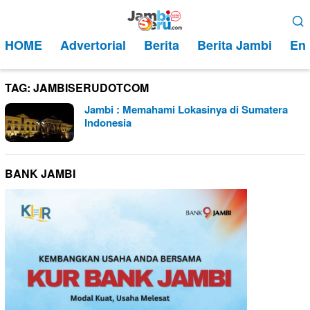
Loncat
Menu
ke
Mobile
HOME
Advertorial
Berita
Berita Jambi
Ent
konten
TAG:
JAMBISERUDOTCOM
Jambi : Memahami Lokasinya di Sumatera
Indonesia
BANK JAMBI