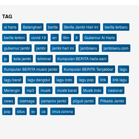
TAG
al haris
Batanghari
berita
Berita Jambi Hari Ini
berita terbaru
berita terkini
covid-19
en
film
fr
Gubernur Al Haris
gubernur jambi
jambi
jambi hari ini
jambiseru
jambiseru.com
jp
kota jambi
kriminal
Kumpulan BERITA haris-sani
Kumpulan BERITA muaro jambi
Kumpulan BERITA Tanjabbar
lagu
lagu barat
lagu dangdut
lagu indo
lagu pop
lirik
lirik lagu
Merangin
mp3
musik
musik barat
Musik Indo
nasional
news
olahraga
pemprov jambi
pilgub jambi
Pilkada Jambi
pop
situs
sv
us
virus corona