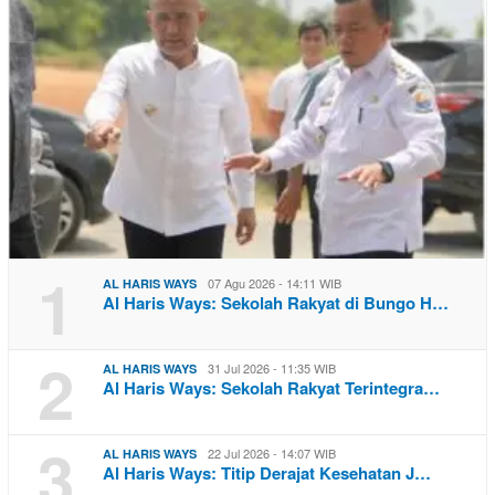
1
07 Agu 2026 - 14:11 WIB
AL HARIS WAYS
Al Haris Ways: Sekolah Rakyat di Bungo H…
2
31 Jul 2026 - 11:35 WIB
AL HARIS WAYS
Al Haris Ways: Sekolah Rakyat Terintegra…
3
22 Jul 2026 - 14:07 WIB
AL HARIS WAYS
Al Haris Ways: Titip Derajat Kesehatan J…