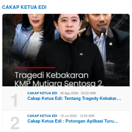
CAKAP KETUA EDI
1
06 Agu 2026 - 02:22 WIB
CAKAP KETUA EDI
Cakap Ketua Edi: Tentang Tragedy Kebakar…
2
19 Jul 2026 - 12:53 WIB
CAKAP KETUA EDI
Cakap Ketua Edi : Potongan Aplikasi Turu…