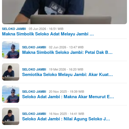
05 Jun 2026 - 16:51 WIB
SELOKO JAMBI
Makna Simbolik Seloko Adat Melayu Jambi …
02 Jun 2026 - 13:47 WIB
SELOKO JAMBI
Makna Simbolik Seloko Jambi: Petai Dak B…
19 Mei 2026 - 16:20 WIB
SELOKO JAMBI
Semiotika Seloko Melayu Jambi: Akar Kuat…
20 Nov 2025 - 19:39 WIB
SELOKO JAMBI
Seloko Adat Jambi : Makna Akar Menurut E…
16 Nov 2025 - 14:41 WIB
SELOKO JAMBI
Seloko Adat Jambi : Nilai Agung Seloko J…