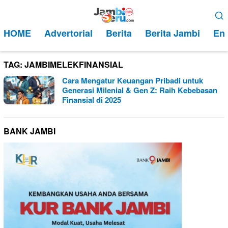
Loncat
Menu
ke
Mobile
HOME
Advertorial
Berita
Berita Jambi
Ent
konten
TAG:
JAMBIMELEKFINANSIAL
Cara Mengatur Keuangan Pribadi untuk
Generasi Milenial & Gen Z: Raih Kebebasan
Finansial di 2025
BANK JAMBI