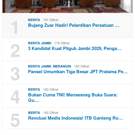
1
191 Dilihat
BERITA
Bujang Zuar Hadiri Pelantikan Persatuan …
2
176 Dilihat
BERITA JAMBI
3 Kandidat Kuat Pilgub Jambi 2029, Penga…
3
,
160 Dilihat
BERITA JAMBI
MERANGIN
Pansel Umumkan Tiga Besar JPT Pratama Pe…
4
160 Dilihat
BERITA
Bukan Cuma TNI! Mensesneg Buka Suara:
Gu…
5
142 Dilihat
BERITA
Revolusi Medis Indonesia! ITB Ganteng Ro…