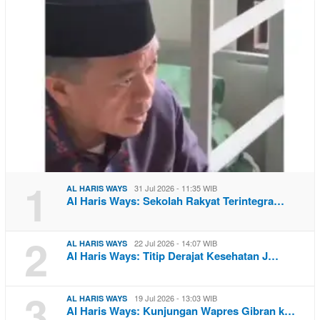
1
31 Jul 2026 - 11:35 WIB
AL HARIS WAYS
Al Haris Ways: Sekolah Rakyat Terintegra…
2
22 Jul 2026 - 14:07 WIB
AL HARIS WAYS
Al Haris Ways: Titip Derajat Kesehatan J…
3
19 Jul 2026 - 13:03 WIB
AL HARIS WAYS
Al Haris Ways: Kunjungan Wapres Gibran k…