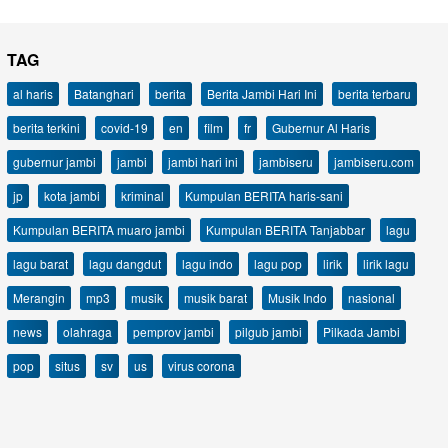
TAG
al haris
Batanghari
berita
Berita Jambi Hari Ini
berita terbaru
berita terkini
covid-19
en
film
fr
Gubernur Al Haris
gubernur jambi
jambi
jambi hari ini
jambiseru
jambiseru.com
jp
kota jambi
kriminal
Kumpulan BERITA haris-sani
Kumpulan BERITA muaro jambi
Kumpulan BERITA Tanjabbar
lagu
lagu barat
lagu dangdut
lagu indo
lagu pop
lirik
lirik lagu
Merangin
mp3
musik
musik barat
Musik Indo
nasional
news
olahraga
pemprov jambi
pilgub jambi
Pilkada Jambi
pop
situs
sv
us
virus corona