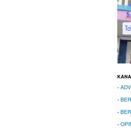
KANA
-
ADV
-
BER
-
BER
-
OPI