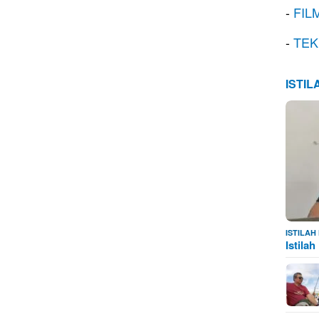
-
FIL
-
TEK
ISTI
ISTILA
Istila