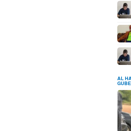
AL H
GUBE