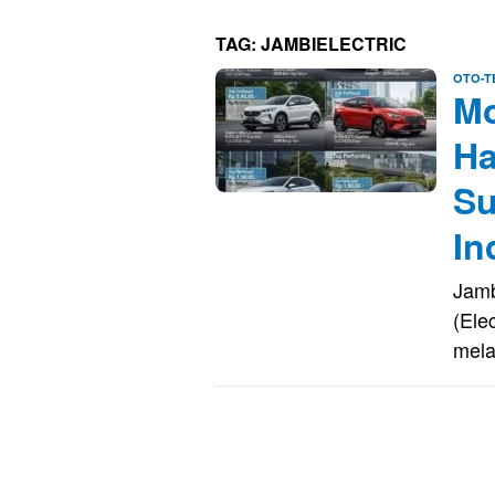
TAG:
JAMBIELECTRIC
OTO-T
Mo
Ha
Su
In
Jamb
(Ele
mel