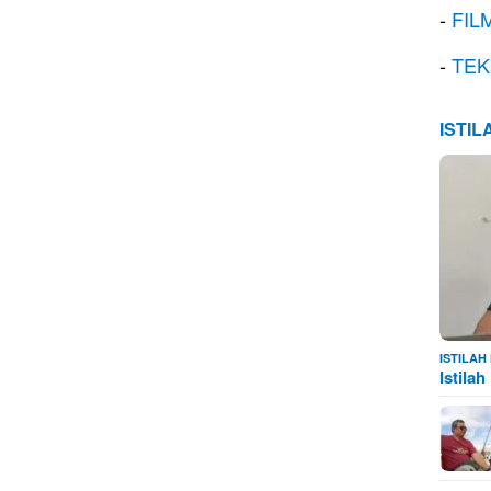
-
FIL
-
TEK
ISTI
ISTILA
Istila