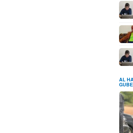
AL H
GUBE