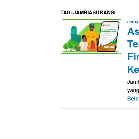
TAG:
JAMBIASURANSI
UPDAT
As
Te
Fi
Ke
Jamb
yang
Sel