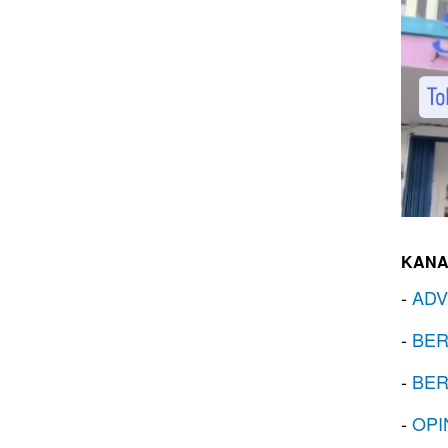
KANA
-
ADV
-
BER
-
BER
-
OPI