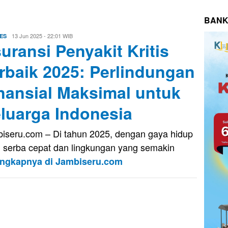
BANK
Evo
13 Jun 2025 - 22:01 WIB
ES
uransi Penyakit Kritis
Kusnady
rbaik 2025: Perlindungan
nansial Maksimal untuk
luarga Indonesia
iseru.com – Di tahun 2025, dengan gaya hidup
 serba cepat dan lingkungan yang semakin
engkapnya di Jambiseru.com