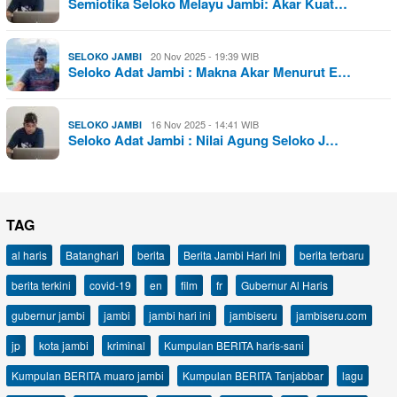
Semiotika Seloko Melayu Jambi: Akar Kuat…
20 Nov 2025 - 19:39 WIB
SELOKO JAMBI
Seloko Adat Jambi : Makna Akar Menurut E…
16 Nov 2025 - 14:41 WIB
SELOKO JAMBI
Seloko Adat Jambi : Nilai Agung Seloko J…
TAG
al haris
Batanghari
berita
Berita Jambi Hari Ini
berita terbaru
berita terkini
covid-19
en
film
fr
Gubernur Al Haris
gubernur jambi
jambi
jambi hari ini
jambiseru
jambiseru.com
jp
kota jambi
kriminal
Kumpulan BERITA haris-sani
Kumpulan BERITA muaro jambi
Kumpulan BERITA Tanjabbar
lagu