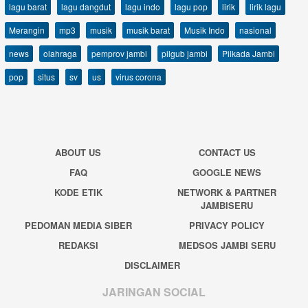
lagu barat
lagu dangdut
lagu indo
lagu pop
lirik
lirik lagu
Merangin
mp3
musik
musik barat
Musik Indo
nasional
news
olahraga
pemprov jambi
pilgub jambi
Pilkada Jambi
pop
situs
sv
us
virus corona
ABOUT US
CONTACT US
FAQ
GOOGLE NEWS
KODE ETIK
NETWORK & PARTNER
JAMBISERU
PEDOMAN MEDIA SIBER
PRIVACY POLICY
REDAKSI
MEDSOS JAMBI SERU
DISCLAIMER
JARINGAN SOCIAL