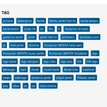
TAG
al haris
Batanghari
berita
Berita Jambi Hari Ini
berita terbaru
berita terkini
covid-19
en
film
fr
Gubernur Al Haris
gubernur jambi
jambi
jambi hari ini
jambiseru
jambiseru.com
jp
kota jambi
kriminal
Kumpulan BERITA haris-sani
Kumpulan BERITA muaro jambi
Kumpulan BERITA Tanjabbar
lagu
lagu barat
lagu dangdut
lagu indo
lagu pop
lirik
lirik lagu
Merangin
mp3
musik
musik barat
Musik Indo
nasional
news
olahraga
pemprov jambi
pilgub jambi
Pilkada Jambi
pop
situs
sv
us
virus corona