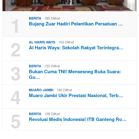
1
185 Dilihat
BERITA
Bujang Zuar Hadiri Pelantikan Persatuan …
2
163 Dilihat
AL HARIS WAYS
Al Haris Ways: Sekolah Rakyat Terintegra…
3
153 Dilihat
BERITA
Bukan Cuma TNI! Mensesneg Buka Suara:
Gu…
4
146 Dilihat
MUARO JAMBI
Muaro Jambi Ukir Prestasi Nasional, Terb…
5
138 Dilihat
BERITA
Revolusi Medis Indonesia! ITB Ganteng Ro…