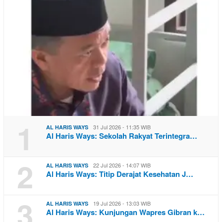
1
31 Jul 2026 - 11:35 WIB
AL HARIS WAYS
Al Haris Ways: Sekolah Rakyat Terintegra…
2
22 Jul 2026 - 14:07 WIB
AL HARIS WAYS
Al Haris Ways: Titip Derajat Kesehatan J…
3
19 Jul 2026 - 13:03 WIB
AL HARIS WAYS
Al Haris Ways: Kunjungan Wapres Gibran k…