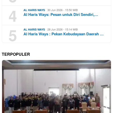
4
30 Jun 2026 - 15:50 WIB
AL HARIS WAYS
Al Haris Ways: Pesan untuk Diri Sendiri,…
5
28 Jun 2026 - 15:14 WIB
AL HARIS WAYS
Al Haris Ways : Pekan Kebudayaan Daerah …
TERPOPULER