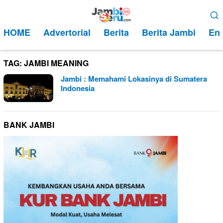
Loncat
Menu
ke
Mobile
HOME
Advertorial
Berita
Berita Jambi
Ent
konten
TAG:
JAMBI MEANING
Jambi : Memahami Lokasinya di Sumatera
Indonesia
BANK JAMBI