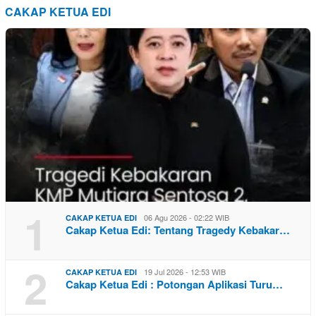
CAKAP KETUA EDI
1
06 Agu 2026 - 02:22 WIB
CAKAP KETUA EDI
Cakap Ketua Edi: Tentang Tragedy Kebakar…
2
19 Jul 2026 - 12:53 WIB
CAKAP KETUA EDI
Cakap Ketua Edi : Potongan Aplikasi Turu…