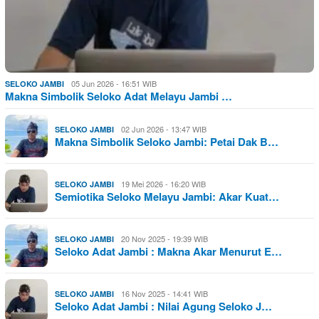
05 Jun 2026 - 16:51 WIB
SELOKO JAMBI
Makna Simbolik Seloko Adat Melayu Jambi …
02 Jun 2026 - 13:47 WIB
SELOKO JAMBI
Makna Simbolik Seloko Jambi: Petai Dak B…
19 Mei 2026 - 16:20 WIB
SELOKO JAMBI
Semiotika Seloko Melayu Jambi: Akar Kuat…
20 Nov 2025 - 19:39 WIB
SELOKO JAMBI
Seloko Adat Jambi : Makna Akar Menurut E…
16 Nov 2025 - 14:41 WIB
SELOKO JAMBI
Seloko Adat Jambi : Nilai Agung Seloko J…