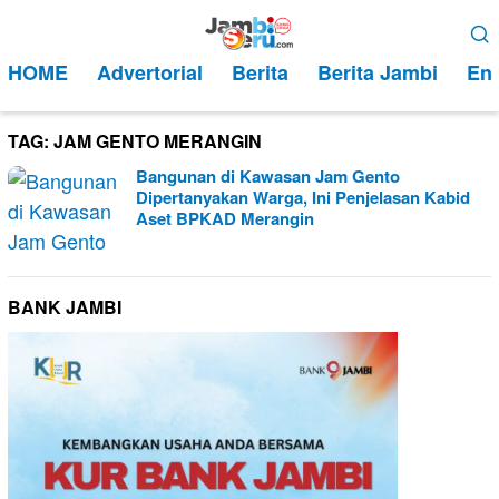
Loncat
Menu
ke
Mobile
HOME
Advertorial
Berita
Berita Jambi
Ent
konten
TAG:
JAM GENTO MERANGIN
Bangunan di Kawasan Jam Gento
Dipertanyakan Warga, Ini Penjelasan Kabid
Aset BPKAD Merangin
BANK JAMBI