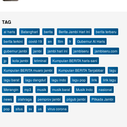
TAG
al haris
Batanghari
berita
Berita Jambi Hari Ini
berita terbaru
berita terkini
covid-19
en
film
fr
Gubernur Al Haris
gubernur jambi
jambi
jambi hari ini
jambiseru
jambiseru.com
jp
kota jambi
kriminal
Kumpulan BERITA haris-sani
Kumpulan BERITA muaro jambi
Kumpulan BERITA Tanjabbar
lagu
lagu barat
lagu dangdut
lagu indo
lagu pop
lirik
lirik lagu
Merangin
mp3
musik
musik barat
Musik Indo
nasional
news
olahraga
pemprov jambi
pilgub jambi
Pilkada Jambi
pop
situs
sv
us
virus corona