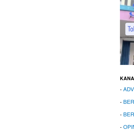
KANA
-
ADV
-
BER
-
BER
-
OPI