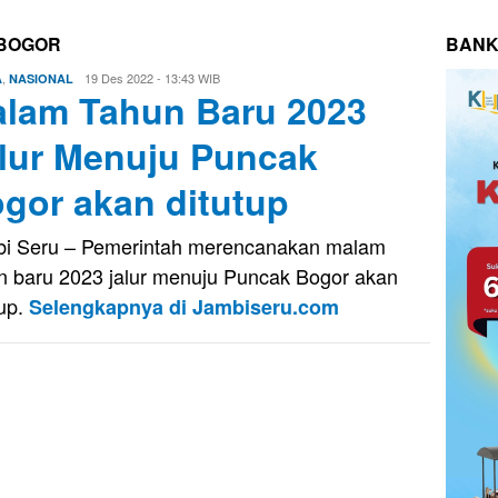
 BOGOR
BANK
,
Firman
19 Des 2022 - 13:43 WIB
A
NASIONAL
lam Tahun Baru 2023
Saputra
lur Menuju Puncak
gor akan ditutup
i Seru – Pemerintah merencanakan malam
n baru 2023 jalur menuju Puncak Bogor akan
tup.
Selengkapnya di Jambiseru.com