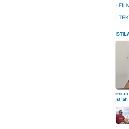
-
FIL
-
TEK
ISTI
ISTILA
Istila