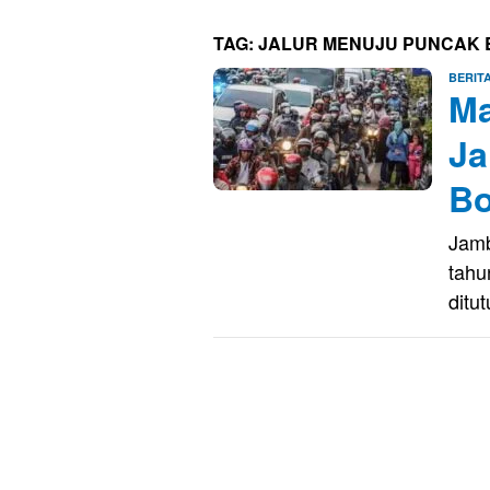
TAG:
JALUR MENUJU PUNCAK
BERIT
Ma
Ja
Bo
Jamb
tahu
ditu