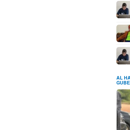
AL H
GUBE