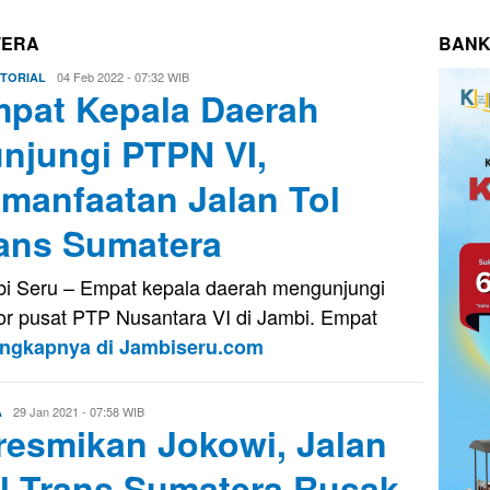
TERA
BANK
Eri
04 Feb 2022 - 07:32 WIB
TORIAL
pat Kepala Daerah
Saputra
njungi PTPN VI,
manfaatan Jalan Tol
ans Sumatera
i Seru – Empat kepala daerah mengunjungi
or pusat PTP Nusantara VI di Jambi. Empat
engkapnya di Jambiseru.com
Eri
29 Jan 2021 - 07:58 WIB
A
resmikan Jokowi, Jalan
Saputra
l Trans Sumatera Rusak