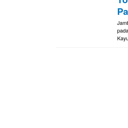
Pa
Jamb
pada
Kay