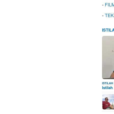
-
FIL
-
TEK
ISTI
ISTILA
Istila