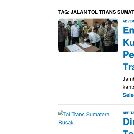
TAG:
JALAN TOL TRANS SUMA
ADVER
Em
Ku
Pe
Tr
Jamb
kant
Sel
BERIT
Di
To