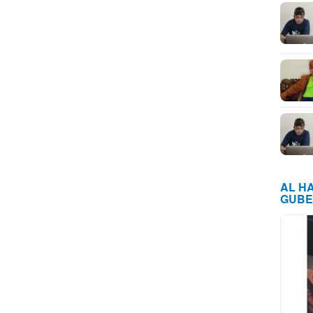
AL H
GUBE