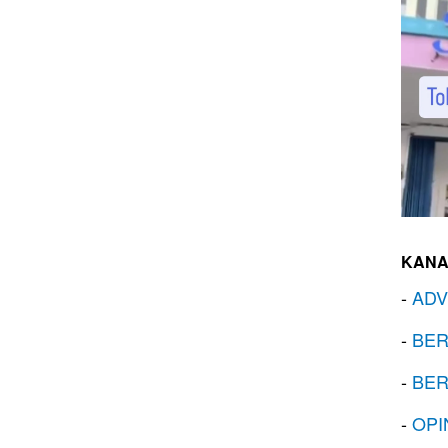
KANA
-
ADV
-
BER
-
BER
-
OPI