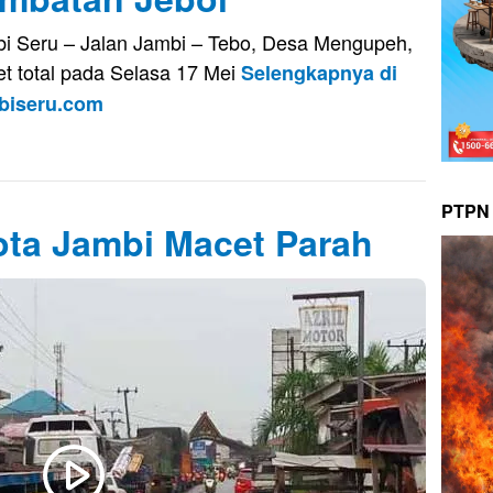
i Seru – Jalan Jambi – Tebo, Desa Mengupeh,
t total pada Selasa 17 Mei
Selengkapnya di
biseru.com
PTPN 
ota Jambi Macet Parah