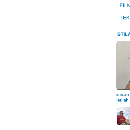
-
FIL
-
TEK
ISTI
ISTILA
Istila