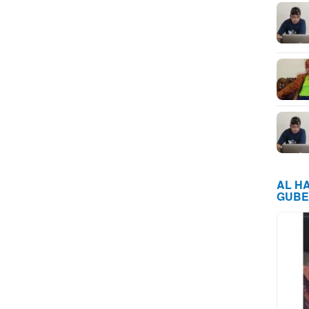
AL H
GUBE