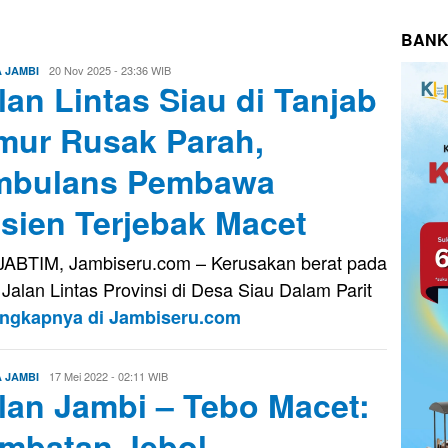
BANK
Evo
20 Nov 2025 - 23:36 WIB
A JAMBI
lan Lintas Siau di Tanjab
Kusnady
mur Rusak Parah,
mbulans Pembawa
sien Terjebak Macet
ABTIM, Jambiseru.com – Kerusakan berat pada
 Jalan Lintas Provinsi di Desa Siau Dalam Parit
engkapnya di Jambiseru.com
Eri
17 Mei 2022 - 02:11 WIB
A JAMBI
lan Jambi – Tebo Macet:
Saputra
mbatan Jebol