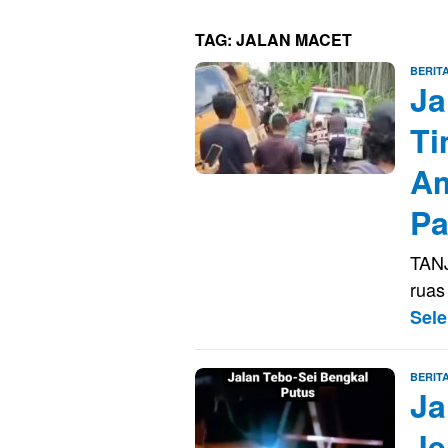
TAG:
JALAN MACET
BERIT
Ja
Ti
A
Pa
TANJ
ruas
Sel
BERIT
Ja
Je