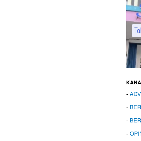
KANA
-
ADV
-
BER
-
BER
-
OPI