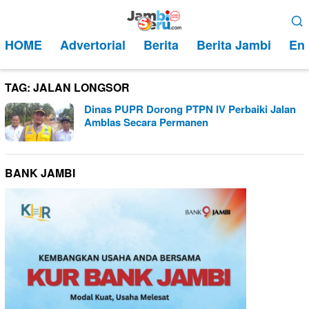
Loncat
Menu
ke
Mobile
HOME
Advertorial
Berita
Berita Jambi
Ent
konten
TAG:
JALAN LONGSOR
Dinas PUPR Dorong PTPN IV Perbaiki Jalan
Amblas Secara Permanen
BANK JAMBI