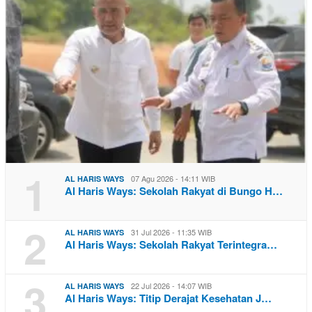
1
07 Agu 2026 - 14:11 WIB
AL HARIS WAYS
Al Haris Ways: Sekolah Rakyat di Bungo H…
2
31 Jul 2026 - 11:35 WIB
AL HARIS WAYS
Al Haris Ways: Sekolah Rakyat Terintegra…
3
22 Jul 2026 - 14:07 WIB
AL HARIS WAYS
Al Haris Ways: Titip Derajat Kesehatan J…