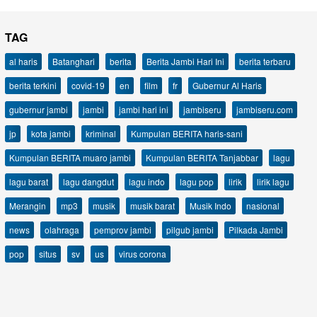
TAG
al haris
Batanghari
berita
Berita Jambi Hari Ini
berita terbaru
berita terkini
covid-19
en
film
fr
Gubernur Al Haris
gubernur jambi
jambi
jambi hari ini
jambiseru
jambiseru.com
jp
kota jambi
kriminal
Kumpulan BERITA haris-sani
Kumpulan BERITA muaro jambi
Kumpulan BERITA Tanjabbar
lagu
lagu barat
lagu dangdut
lagu indo
lagu pop
lirik
lirik lagu
Merangin
mp3
musik
musik barat
Musik Indo
nasional
news
olahraga
pemprov jambi
pilgub jambi
Pilkada Jambi
pop
situs
sv
us
virus corona