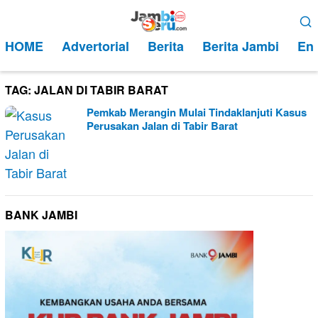
Loncat
Menu
ke
Mobile
HOME
Advertorial
Berita
Berita Jambi
Ent
konten
TAG:
JALAN DI TABIR BARAT
Pemkab Merangin Mulai Tindaklanjuti Kasus
Perusakan Jalan di Tabir Barat
BANK JAMBI