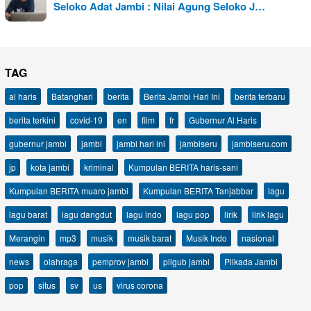
Seloko Adat Jambi : Nilai Agung Seloko J…
TAG
al haris
Batanghari
berita
Berita Jambi Hari Ini
berita terbaru
berita terkini
covid-19
en
film
fr
Gubernur Al Haris
gubernur jambi
jambi
jambi hari ini
jambiseru
jambiseru.com
jp
kota jambi
kriminal
Kumpulan BERITA haris-sani
Kumpulan BERITA muaro jambi
Kumpulan BERITA Tanjabbar
lagu
lagu barat
lagu dangdut
lagu indo
lagu pop
lirik
lirik lagu
Merangin
mp3
musik
musik barat
Musik Indo
nasional
news
olahraga
pemprov jambi
pilgub jambi
Pilkada Jambi
pop
situs
sv
us
virus corona