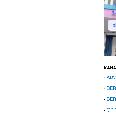
KANA
-
ADV
-
BER
-
BER
-
OPI