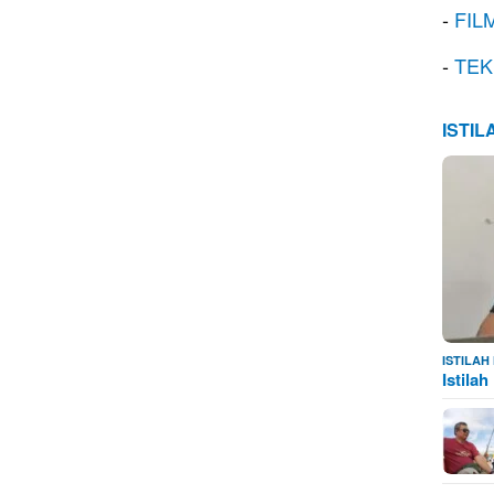
-
FIL
-
TEK
ISTI
ISTILA
Istila