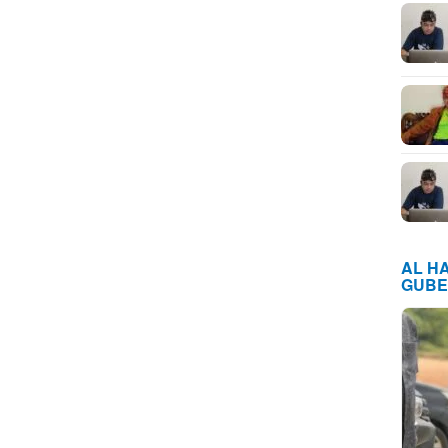
AL H
GUBE