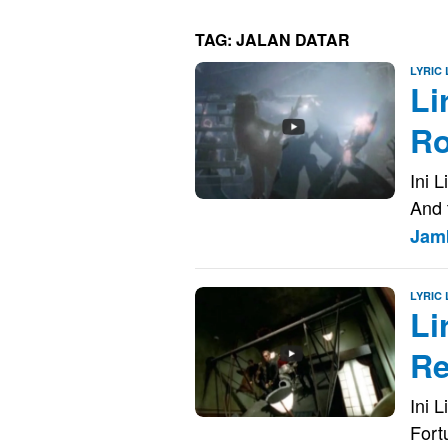
TAG:
JALAN DATAR
LYRIC
Li
Ro
Ini 
And 
Jam
LYRIC
Li
Re
Ini 
Fort