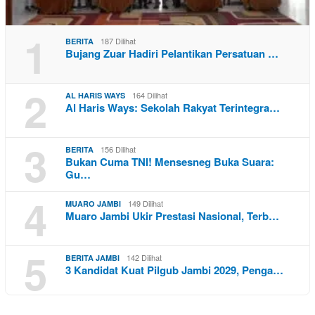
1
187 Dilihat
BERITA
Bujang Zuar Hadiri Pelantikan Persatuan …
2
164 Dilihat
AL HARIS WAYS
Al Haris Ways: Sekolah Rakyat Terintegra…
3
156 Dilihat
BERITA
Bukan Cuma TNI! Mensesneg Buka Suara:
Gu…
4
149 Dilihat
MUARO JAMBI
Muaro Jambi Ukir Prestasi Nasional, Terb…
5
142 Dilihat
BERITA JAMBI
3 Kandidat Kuat Pilgub Jambi 2029, Penga…