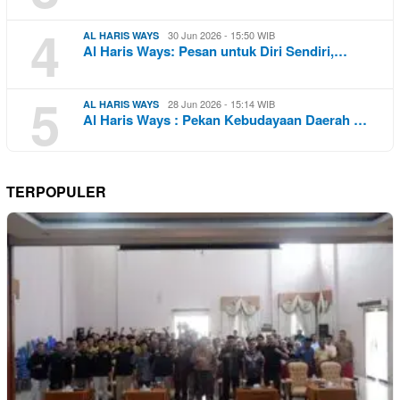
4
30 Jun 2026 - 15:50 WIB
AL HARIS WAYS
Al Haris Ways: Pesan untuk Diri Sendiri,…
5
28 Jun 2026 - 15:14 WIB
AL HARIS WAYS
Al Haris Ways : Pekan Kebudayaan Daerah …
TERPOPULER