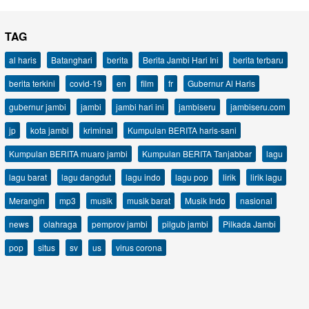
TAG
al haris
Batanghari
berita
Berita Jambi Hari Ini
berita terbaru
berita terkini
covid-19
en
film
fr
Gubernur Al Haris
gubernur jambi
jambi
jambi hari ini
jambiseru
jambiseru.com
jp
kota jambi
kriminal
Kumpulan BERITA haris-sani
Kumpulan BERITA muaro jambi
Kumpulan BERITA Tanjabbar
lagu
lagu barat
lagu dangdut
lagu indo
lagu pop
lirik
lirik lagu
Merangin
mp3
musik
musik barat
Musik Indo
nasional
news
olahraga
pemprov jambi
pilgub jambi
Pilkada Jambi
pop
situs
sv
us
virus corona