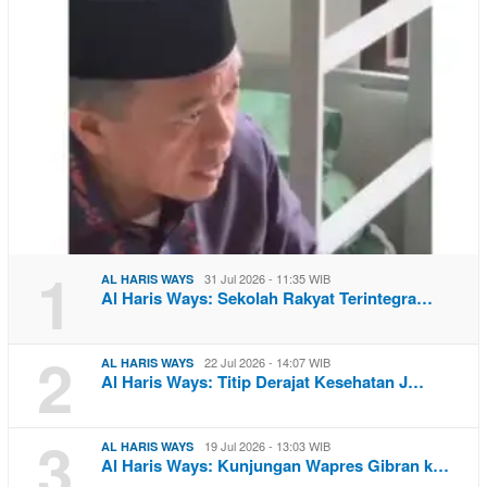
1
31 Jul 2026 - 11:35 WIB
AL HARIS WAYS
Al Haris Ways: Sekolah Rakyat Terintegra…
2
22 Jul 2026 - 14:07 WIB
AL HARIS WAYS
Al Haris Ways: Titip Derajat Kesehatan J…
3
19 Jul 2026 - 13:03 WIB
AL HARIS WAYS
Al Haris Ways: Kunjungan Wapres Gibran k…