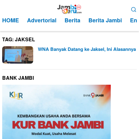
Loncat
Menu
ke
Mobile
HOME
Advertorial
Berita
Berita Jambi
Ent
konten
TAG:
JAKSEL
WNA Banyak Datang ke Jaksel, Ini Alasannya
BANK JAMBI