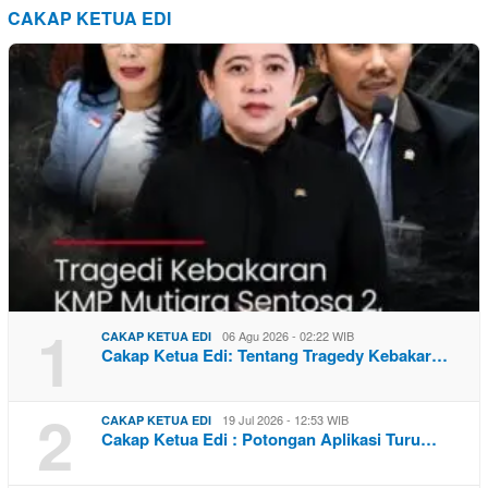
CAKAP KETUA EDI
1
06 Agu 2026 - 02:22 WIB
CAKAP KETUA EDI
Cakap Ketua Edi: Tentang Tragedy Kebakar…
2
19 Jul 2026 - 12:53 WIB
CAKAP KETUA EDI
Cakap Ketua Edi : Potongan Aplikasi Turu…