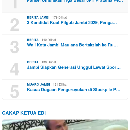
1
Pansel Umumkan Tiga Besar JPT Pratama Pe…
2
179 Dilihat
BERITA JAMBI
3 Kandidat Kuat Pilgub Jambi 2029, Penga…
3
140 Dilihat
BERITA
Wali Kota Jambi Maulana Bertakziah ke Ru…
4
138 Dilihat
BERITA
Jambi Siapkan Generasi Unggul Lewat Spor…
5
131 Dilihat
MUARO JAMBI
Kasus Dugaan Pengeroyokan di Stockpile P…
CAKAP KETUA EDI