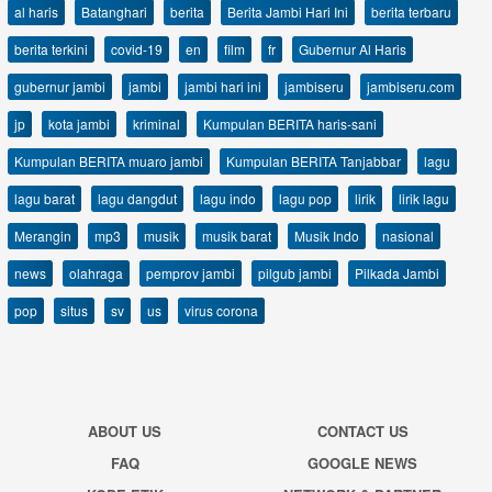
al haris
Batanghari
berita
Berita Jambi Hari Ini
berita terbaru
berita terkini
covid-19
en
film
fr
Gubernur Al Haris
gubernur jambi
jambi
jambi hari ini
jambiseru
jambiseru.com
jp
kota jambi
kriminal
Kumpulan BERITA haris-sani
Kumpulan BERITA muaro jambi
Kumpulan BERITA Tanjabbar
lagu
lagu barat
lagu dangdut
lagu indo
lagu pop
lirik
lirik lagu
Merangin
mp3
musik
musik barat
Musik Indo
nasional
news
olahraga
pemprov jambi
pilgub jambi
Pilkada Jambi
pop
situs
sv
us
virus corona
ABOUT US
CONTACT US
FAQ
GOOGLE NEWS