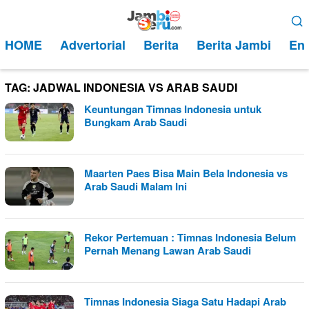
Loncat
Menu
ke
Mobile
HOME
Advertorial
Berita
Berita Jambi
Ent
konten
TAG:
JADWAL INDONESIA VS ARAB SAUDI
Keuntungan Timnas Indonesia untuk
Bungkam Arab Saudi
Maarten Paes Bisa Main Bela Indonesia vs
Arab Saudi Malam Ini
Rekor Pertemuan : Timnas Indonesia Belum
Pernah Menang Lawan Arab Saudi
Timnas Indonesia Siaga Satu Hadapi Arab