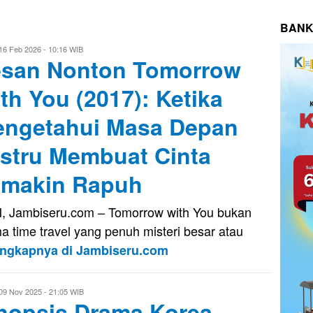
BANK
vo
16 Feb 2026 - 10:16 WIB
san Nonton Tomorrow
usnady
th You (2017): Ketika
ngetahui Masa Depan
stru Membuat Cinta
makin Rapuh
, Jambiseru.com – Tomorrow with You bukan
a time travel yang penuh misteri besar atau
engkapnya di Jambiseru.com
vo
09 Nov 2025 - 21:05 WIB
nopsis Drama Korea
usnady