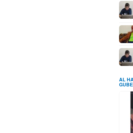
AL H
GUBE