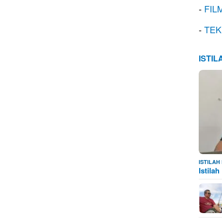
-
FIL
-
TEK
ISTI
ISTILA
Istila