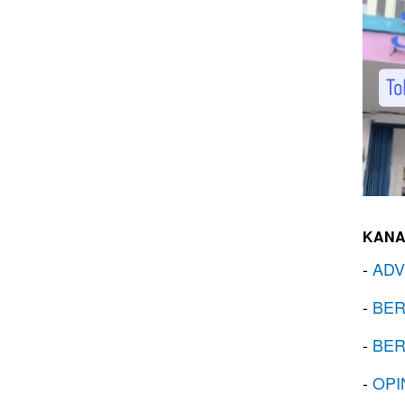
KANA
-
ADV
-
BER
-
BER
-
OPI