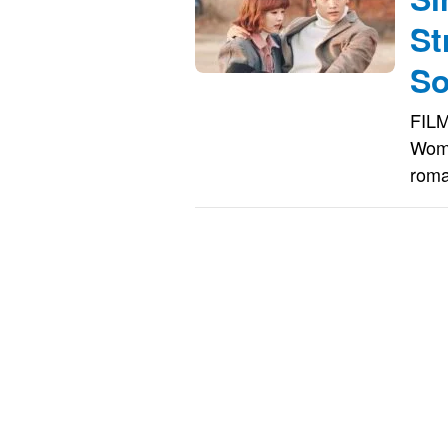
St
S
FILM
Woma
roma