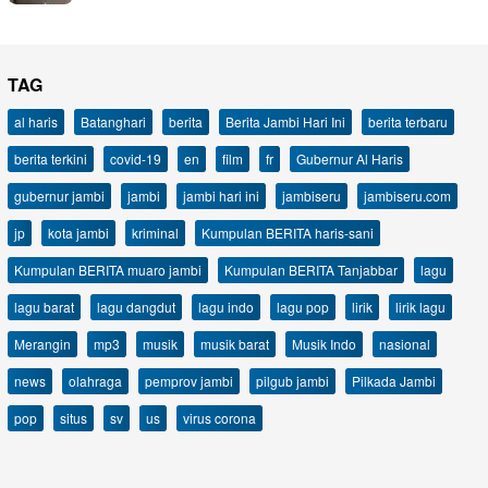
TAG
al haris
Batanghari
berita
Berita Jambi Hari Ini
berita terbaru
berita terkini
covid-19
en
film
fr
Gubernur Al Haris
gubernur jambi
jambi
jambi hari ini
jambiseru
jambiseru.com
jp
kota jambi
kriminal
Kumpulan BERITA haris-sani
Kumpulan BERITA muaro jambi
Kumpulan BERITA Tanjabbar
lagu
lagu barat
lagu dangdut
lagu indo
lagu pop
lirik
lirik lagu
Merangin
mp3
musik
musik barat
Musik Indo
nasional
news
olahraga
pemprov jambi
pilgub jambi
Pilkada Jambi
pop
situs
sv
us
virus corona