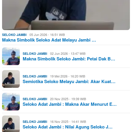
05 Jun 2026 - 16:51 WIB
SELOKO JAMBI
Makna Simbolik Seloko Adat Melayu Jambi …
02 Jun 2026 - 13:47 WIB
SELOKO JAMBI
Makna Simbolik Seloko Jambi: Petai Dak B…
19 Mei 2026 - 16:20 WIB
SELOKO JAMBI
Semiotika Seloko Melayu Jambi: Akar Kuat…
20 Nov 2025 - 19:39 WIB
SELOKO JAMBI
Seloko Adat Jambi : Makna Akar Menurut E…
16 Nov 2025 - 14:41 WIB
SELOKO JAMBI
Seloko Adat Jambi : Nilai Agung Seloko J…