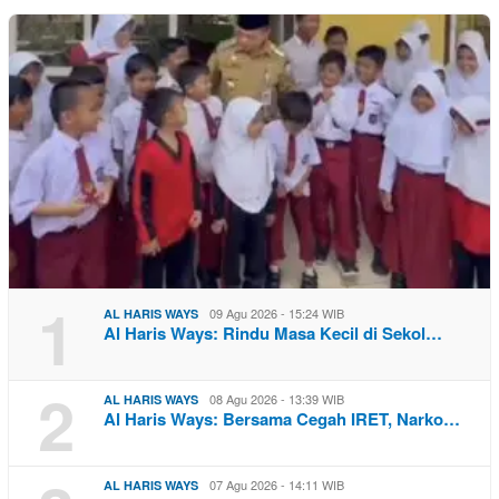
1
09 Agu 2026 - 15:24 WIB
AL HARIS WAYS
Al Haris Ways: Rindu Masa Kecil di Sekol…
2
08 Agu 2026 - 13:39 WIB
AL HARIS WAYS
Al Haris Ways: Bersama Cegah IRET, Narko…
07 Agu 2026 - 14:11 WIB
AL HARIS WAYS