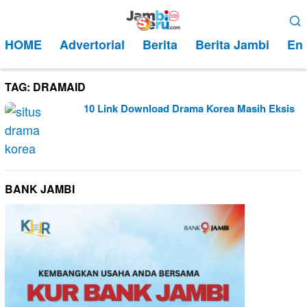
Loncat
Menu
ke
Mobile
HOME
Advertorial
Berita
Berita Jambi
Ent
konten
TAG:
DRAMAID
10 Link Download Drama Korea Masih Eksis
BANK JAMBI