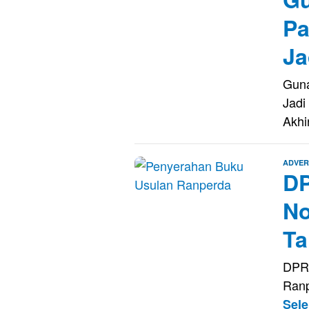
Pa
Ja
Guna
Jadi
Akhi
ADVER
DP
No
Ta
DPRD
Ranp
Sel