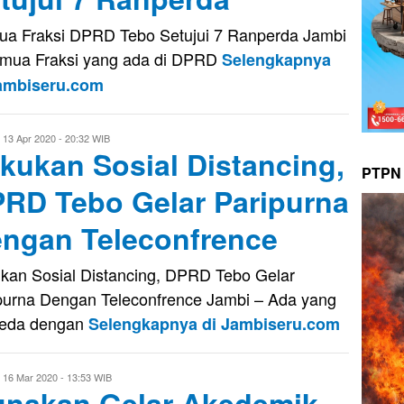
a Fraksi DPRD Tebo Setujui 7 Ranperda Jambi
mua Fraksi yang ada di DPRD
Selengkapnya
Jambiseru.com
vo
13 Apr 2020 - 20:32 WIB
kukan Sosial Distancing,
usnady
PTPN 
RD Tebo Gelar Paripurna
ngan Teleconfrence
kan Sosial Distancing, DPRD Tebo Gelar
purna Dengan Teleconfrence Jambi – Ada yang
beda dengan
Selengkapnya di Jambiseru.com
ri
16 Mar 2020 - 13:53 WIB
nakan Gelar Akedemik
aputra