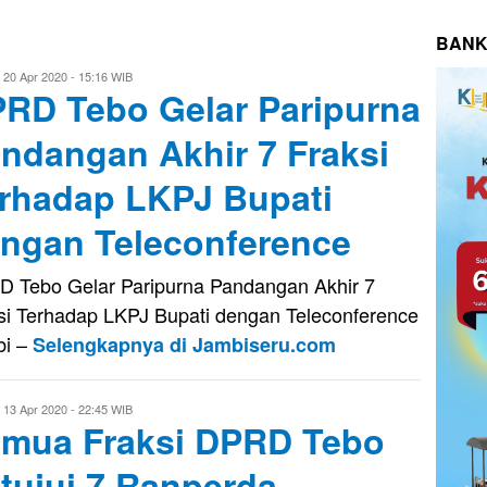
BANK
vo
20 Apr 2020 - 15:16 WIB
RD Tebo Gelar Paripurna
usnady
ndangan Akhir 7 Fraksi
rhadap LKPJ Bupati
ngan Teleconference
 Tebo Gelar Paripurna Pandangan Akhir 7
si Terhadap LKPJ Bupati dengan Teleconference
bi –
Selengkapnya di Jambiseru.com
vo
13 Apr 2020 - 22:45 WIB
mua Fraksi DPRD Tebo
usnady
tujui 7 Ranperda