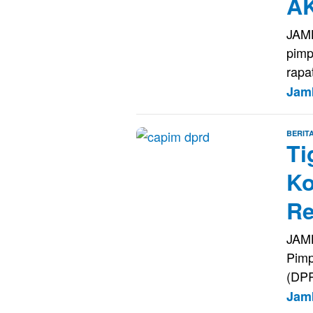
A
JAMB
pimp
rapa
Jam
BERIT
Ti
Ko
Re
JAMB
Pimp
(DPR
Jam