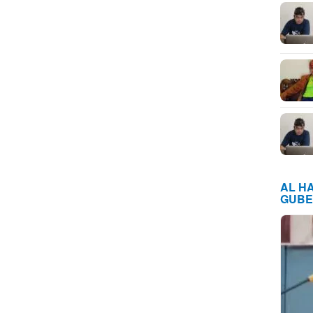
AL H
GUBE