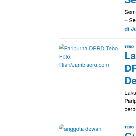
Semu
– Se
di 
E
TEBO
La
K
DP
De
Laku
Pari
ber
E
TEBO
Gu
S