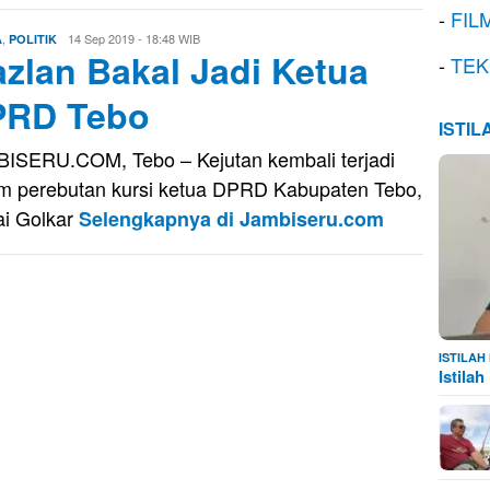
-
FIL
,
Eri
14 Sep 2019 - 18:48 WIB
A
POLITIK
zlan Bakal Jadi Ketua
Saputra
-
TEK
PRD Tebo
ISTI
ISERU.COM, Tebo – Kejutan kembali terjadi
m perebutan kursi ketua DPRD Kabupaten Tebo,
ai Golkar
Selengkapnya di Jambiseru.com
ISTILA
Istila