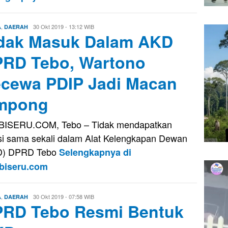
,
Eri
30 Okt 2019 - 13:12 WIB
A
DAERAH
dak Masuk Dalam AKD
Saputra
RD Tebo, Wartono
cewa PDIP Jadi Macan
mpong
BISERU.COM, Tebo – Tidak mendapatkan
si sama sekali dalam Alat Kelengkapan Dewan
D) DPRD Tebo
Selengkapnya di
biseru.com
,
Eri
30 Okt 2019 - 07:58 WIB
A
DAERAH
RD Tebo Resmi Bentuk
Saputra