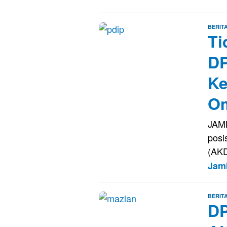
BERIT
Ti
DP
Ke
O
JAM
posi
(AK
Jam
BERIT
DP