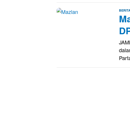
BERIT
Ma
D
JAMB
dala
Part