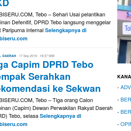
KD
ISERU.COM, Tebo – Sehari Usai pelantikan
inan Defenitif, DPRD Tebo langsung menggelar
t Paripurna internal
Selengkapnya di
biseru.com
,
Eri
17 Sep 2019 - 18:37 WIB
A
DAERAH
ga Capim DPRD Tebo
Saputra
mpak Serahkan
KANA
komendasi ke Sekwan
-
ADV
-
BER
ISERU.COM, Tebo – Tiga orang Calon
inan (Capim) Dewan Perwakilan Rakyat Daerah
-
BER
D) Tebo, selasa
Selengkapnya di
-
OPI
biseru.com