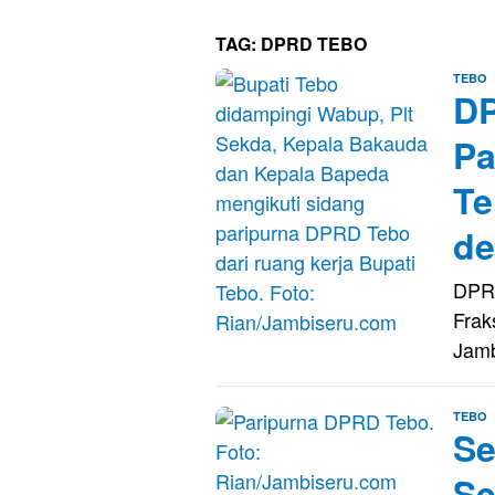
TAG:
DPRD TEBO
E
TEBO
DP
K
Pa
Te
de
DPRD
Frak
Jam
E
TEBO
Se
K
Se