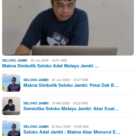
05 Jun 2026 - 16:51 WIB
SELOKO JAMBI
Makna Simbolik Seloko Adat Melayu Jambi …
02 Jun 2026 - 13:47 WIB
SELOKO JAMBI
Makna Simbolik Seloko Jambi: Petai Dak B…
19 Mei 2026 - 16:20 WIB
SELOKO JAMBI
Semiotika Seloko Melayu Jambi: Akar Kuat…
20 Nov 2025 - 19:39 WIB
SELOKO JAMBI
Seloko Adat Jambi : Makna Akar Menurut E…