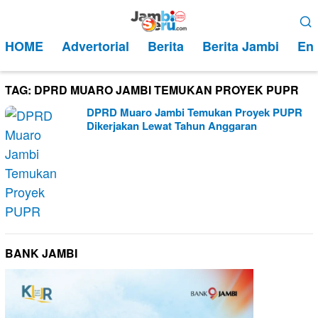
Loncat
Menu
ke
Mobile
HOME
Advertorial
Berita
Berita Jambi
Ent
konten
TAG:
DPRD MUARO JAMBI TEMUKAN PROYEK PUPR
DPRD Muaro Jambi Temukan Proyek PUPR
Dikerjakan Lewat Tahun Anggaran
BANK JAMBI