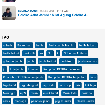
16 Nov 2025 - 14:41 WIB
SELOKO JAMBI
Seloko Adat Jambi : Nilai Agung Seloko J…
TAG
al haris
Batanghari
berita
Berita Jambi Hari Ini
berita terbaru
berita terkini
covid-19
en
film
fr
Gubernur Al Haris
gubernur jambi
jambi
jambi hari ini
jambiseru
jambiseru.com
jp
kota jambi
kriminal
Kumpulan BERITA haris-sani
Kumpulan BERITA muaro jambi
Kumpulan BERITA Tanjabbar
lagu
lagu barat
lagu dangdut
lagu indo
lagu pop
lirik
lirik lagu
Merangin
mp3
musik
musik barat
Musik Indo
nasional
news
olahraga
pemprov jambi
pilgub jambi
Pilkada Jambi