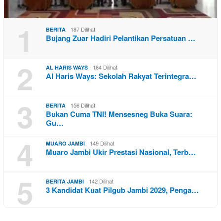
1
187 Dilihat
BERITA
Bujang Zuar Hadiri Pelantikan Persatuan …
2
164 Dilihat
AL HARIS WAYS
Al Haris Ways: Sekolah Rakyat Terintegra…
3
156 Dilihat
BERITA
Bukan Cuma TNI! Mensesneg Buka Suara:
Gu…
4
149 Dilihat
MUARO JAMBI
Muaro Jambi Ukir Prestasi Nasional, Terb…
5
142 Dilihat
BERITA JAMBI
3 Kandidat Kuat Pilgub Jambi 2029, Penga…