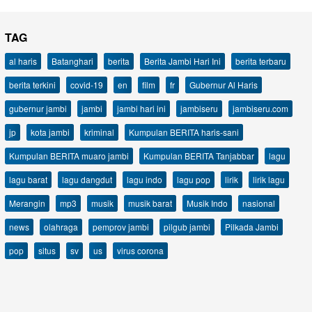
TAG
al haris
Batanghari
berita
Berita Jambi Hari Ini
berita terbaru
berita terkini
covid-19
en
film
fr
Gubernur Al Haris
gubernur jambi
jambi
jambi hari ini
jambiseru
jambiseru.com
jp
kota jambi
kriminal
Kumpulan BERITA haris-sani
Kumpulan BERITA muaro jambi
Kumpulan BERITA Tanjabbar
lagu
lagu barat
lagu dangdut
lagu indo
lagu pop
lirik
lirik lagu
Merangin
mp3
musik
musik barat
Musik Indo
nasional
news
olahraga
pemprov jambi
pilgub jambi
Pilkada Jambi
pop
situs
sv
us
virus corona