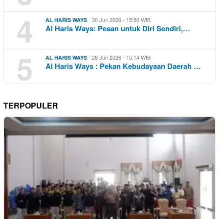
4
30 Jun 2026 - 15:50 WIB
AL HARIS WAYS
Al Haris Ways: Pesan untuk Diri Sendiri,…
5
28 Jun 2026 - 15:14 WIB
AL HARIS WAYS
Al Haris Ways : Pekan Kebudayaan Daerah …
TERPOPULER