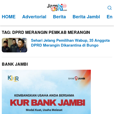
Loncat
Menu
ke
Mobile
HOME
Advertorial
Berita
Berita Jambi
Ent
konten
TAG:
DPRD MERANGIN PEMKAB MERANGIN
Sehari Jelang Pemilihan Wabup, 35 Anggota
DPRD Merangin Dikarantina di Bungo
BANK JAMBI