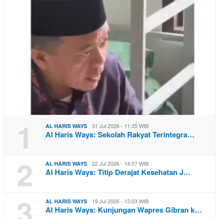
1
31 Jul 2026 - 11:35 WIB
AL HARIS WAYS
Al Haris Ways: Sekolah Rakyat Terintegra…
2
22 Jul 2026 - 14:07 WIB
AL HARIS WAYS
Al Haris Ways: Titip Derajat Kesehatan J…
3
19 Jul 2026 - 13:03 WIB
AL HARIS WAYS
Al Haris Ways: Kunjungan Wapres Gibran k…