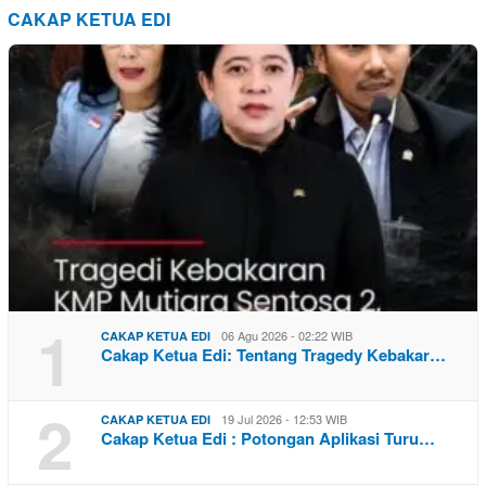
CAKAP KETUA EDI
1
06 Agu 2026 - 02:22 WIB
CAKAP KETUA EDI
Cakap Ketua Edi: Tentang Tragedy Kebakar…
2
19 Jul 2026 - 12:53 WIB
CAKAP KETUA EDI
Cakap Ketua Edi : Potongan Aplikasi Turu…