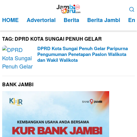
Loncat
Menu
ke
Mobile
HOME
Advertorial
Berita
Berita Jambi
Ent
konten
TAG:
DPRD KOTA SUNGAI PENUH GELAR
DPRD Kota Sungai Penuh Gelar Paripurna
Pengumuman Penetapan Paslon Walikota
dan Wakil Walikota
BANK JAMBI