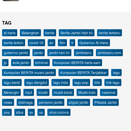
TAG
al haris
Batanghari
berita
Berita Jambi Hari Ini
berita terbaru
berita terkini
covid-19
en
film
fr
Gubernur Al Haris
gubernur jambi
jambi
jambi hari ini
jambiseru
jambiseru.com
jp
kota jambi
kriminal
Kumpulan BERITA haris-sani
Kumpulan BERITA muaro jambi
Kumpulan BERITA Tanjabbar
lagu
lagu barat
lagu dangdut
lagu indo
lagu pop
lirik
lirik lagu
Merangin
mp3
musik
musik barat
Musik Indo
nasional
news
olahraga
pemprov jambi
pilgub jambi
Pilkada Jambi
pop
situs
sv
us
virus corona