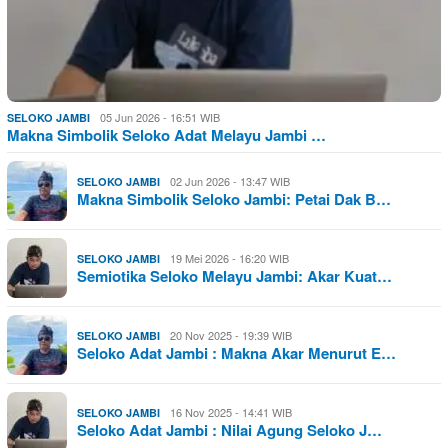
05 Jun 2026 - 16:51 WIB
SELOKO JAMBI
Makna Simbolik Seloko Adat Melayu Jambi …
02 Jun 2026 - 13:47 WIB
SELOKO JAMBI
Makna Simbolik Seloko Jambi: Petai Dak B…
19 Mei 2026 - 16:20 WIB
SELOKO JAMBI
Semiotika Seloko Melayu Jambi: Akar Kuat…
20 Nov 2025 - 19:39 WIB
SELOKO JAMBI
Seloko Adat Jambi : Makna Akar Menurut E…
16 Nov 2025 - 14:41 WIB
SELOKO JAMBI
Seloko Adat Jambi : Nilai Agung Seloko J…